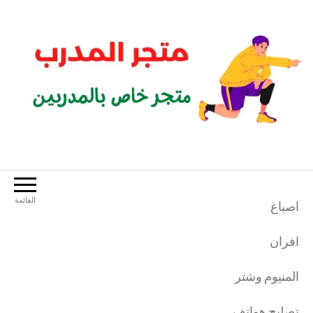
لتجاوز
لى
لمحتوى
متجر المدرب
متجر خاص بالمدربين الرياضيين
القائمة
اصباغ
افران
المنيوم وشتر
تصليح هواتف