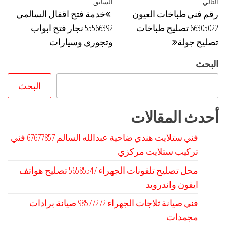
تصفّح
التالي
المقالة
السابق
المقالة
رقم فني طباخات العيون
خدمة فتح اقفال السالمي
المقالات
التالية
السابقة
66305022 تصليح طباخات
55566392 نجار فتح ابواب
تصليح جولة
وتجوري وسيارات
البحث
البحث
أحدث المقالات
فني ستلايت هندي ضاحية عبدالله السالم 67677857 فني
تركيب ستلايت مركزي
محل تصليح تلفونات الجهراء 56585547 تصليح هواتف
ايفون واندرويد
فني صيانة ثلاجات الجهراء 98577272 صيانة برادات
مجمدات