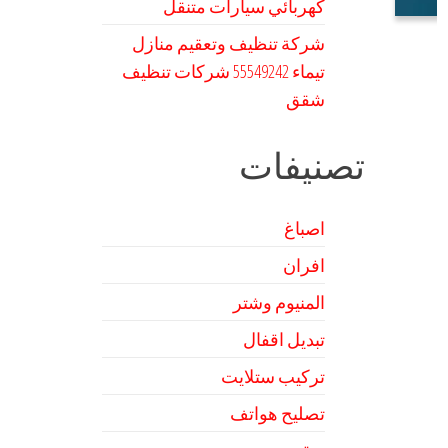
كهربائي سيارات متنقل
شركة تنظيف وتعقيم منازل
تيماء 55549242 شركات تنظيف
شقق
تصنيفات
اصباغ
افران
المنيوم وشتر
تبديل اقفال
تركيب ستلايت
تصليح هواتف