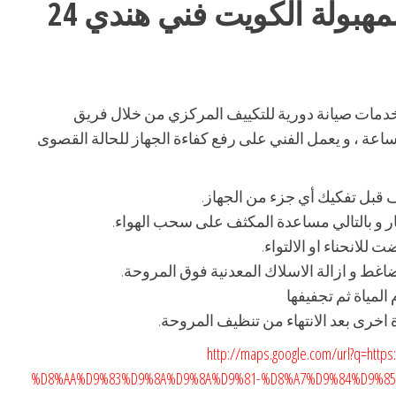
رقم فني مكيفات المهبولة الكويت فني هندي 24
خدمات صيانة دورية للتكييف المركزي من خلال فريق
ترف، و تتوفر خدماتنا على مدار 24 ساعة ، و يعمل الفني على رفع كفاءة الجهاز للحالة القصوى
 قبل تفكيك أي جزء من الجهاز.
 و بالتالي مساعدة المكثف على سحب الهواء.
لانحناء او الالتواء.
اغط و ازالة الاسلاك المعدنية فوق المروحة.
مياة ثم تجفيفها
اخرى بعد الانتهاء من تنظيف المروحة.
http://maps.google.com/url?q=ht
%D8%AA%D9%83%D9%8A%D9%8A%D9%81-%D8%A7%D9%84%D9%8