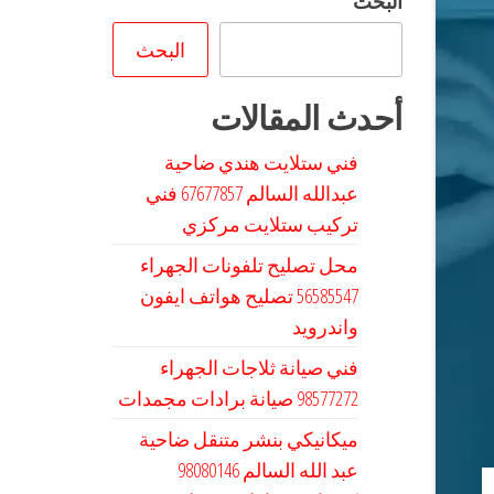
البحث
البحث
أحدث المقالات
فني ستلايت هندي ضاحية
عبدالله السالم 67677857 فني
تركيب ستلايت مركزي
محل تصليح تلفونات الجهراء
56585547 تصليح هواتف ايفون
واندرويد
فني صيانة ثلاجات الجهراء
98577272 صيانة برادات مجمدات
ميكانيكي بنشر متنقل ضاحية