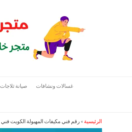
لتجاوز
متجر
لى
متجر
خاص
لمحتوى
المدرب
بالمدربين
الرياضيين
غسالات ونشافات
صيانة ثلاجات
الرئيسية
»
رقم فني مكيفات المهبولة الكويت فني هندي 4