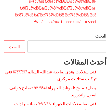
a-%d8%aa%d8%b1%d9%83%d9%8a%d8%a8-
%d8%b3%d8%aa%d9%84%d8%a7%d9%8a%d8%aa-
%d8%a8%d8%a7%d9%84%d9%83%d9%88%d9%8a%d8
%aa/
https://kuwait.mooo.com/bein-sport/
البحث
البحث
أحدث المقالات
فني ستلايت هندي ضاحية عبدالله السالم 67677857 فني
تركيب ستلايت مركزي
محل تصليح تلفونات الجهراء 56585547 تصليح هواتف
ايفون واندرويد
فني صيانة ثلاجات الجهراء 98577272 صيانة برادات