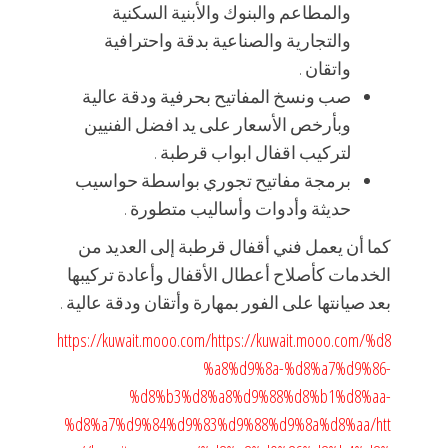
والمطاعم والبنوك والأبنية السكنية
والتجارية والصناعية بدقة واحترافية
واتقان .
صب ونسخ المفاتيح بحرفية ودقة عالية
وبأرخص الأسعار على يد افضل الفنيين
لتركيب اقفال ابواب قرطبة .
برمجة مفاتيح تجوري بواسطة حواسيب
حديثة وأدوات وأساليب متطورة .
كما أن يعمل فني أقفال قرطبة إلى العديد من
الخدمات كأصلاح أعطال الأقفال وأعادة تركيبها
بعد صيانتها على الفور بمهارة وأتقان ودقة عالية .
https://kuwait.mooo.com/
https://kuwait.mooo.com/%d8
%a8%d9%8a-%d8%a7%d9%86-
%d8%b3%d8%a8%d9%88%d8%b1%d8%aa-
%d8%a7%d9%84%d9%83%d9%88%d9%8a%d8%aa/
htt