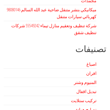
مجمدات
كهربائي سيارات متنقل
شركة تنظيف وتعقيم منازل تيماء 55549242 شركات
تنظيف شقق
تصنيفات
اصباغ
افران
المنيوم وشتر
تبديل اقفال
تركيب ستلايت
تصليح هواتف