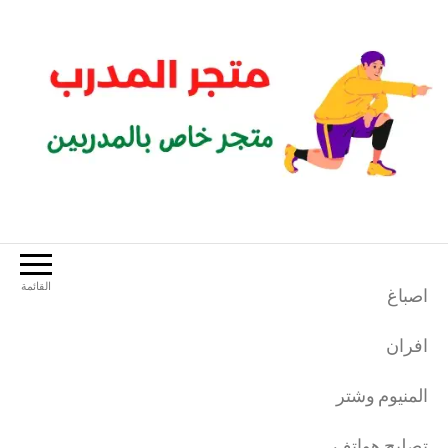
لتجاوز
لى
لمحتوى
متجر المدرب
متجر خاص بالمدربين الرياضيين
القائمة
اصباغ
افران
المنيوم وشتر
تصليح هواتف