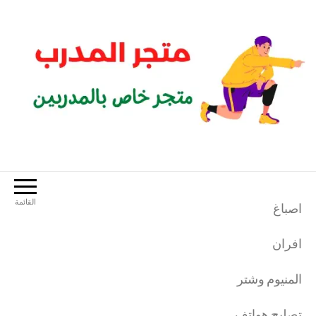
لتجاوز
لى
لمحتوى
متجر المدرب
متجر خاص بالمدربين الرياضيين
القائمة
اصباغ
افران
المنيوم وشتر
تصليح هواتف