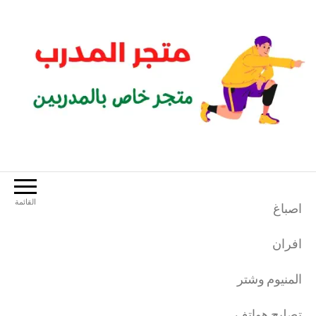
لتجاوز
لى
لمحتوى
متجر المدرب
متجر خاص بالمدربين الرياضيين
القائمة
اصباغ
افران
المنيوم وشتر
تصليح هواتف