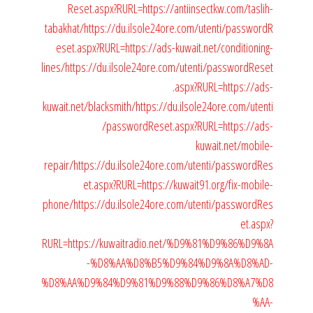
Reset.aspx?RURL=https://antiinsectkw.com/taslih-
tabakhat/
https://du.ilsole24ore.com/utenti/passwordR
eset.aspx?RURL=https://ads-kuwait.net/conditioning-
lines/
https://du.ilsole24ore.com/utenti/passwordReset
.aspx?RURL=https://ads-
kuwait.net/blacksmith/
https://du.ilsole24ore.com/utenti
/passwordReset.aspx?RURL=https://ads-
kuwait.net/mobile-
repair/
https://du.ilsole24ore.com/utenti/passwordRes
et.aspx?RURL=https://kuwait91.org/fix-mobile-
phone/
https://du.ilsole24ore.com/utenti/passwordRes
et.aspx?
RURL=https://kuwaitradio.net/%D9%81%D9%86%D9%8A
-%D8%AA%D8%B5%D9%84%D9%8A%D8%AD-
%D8%AA%D9%84%D9%81%D9%88%D9%86%D8%A7%D8
%AA-