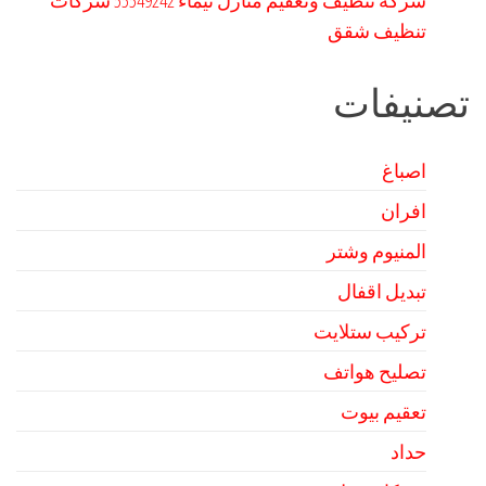
شركة تنظيف وتعقيم منازل تيماء 55549242 شركات
تنظيف شقق
تصنيفات
اصباغ
افران
المنيوم وشتر
تبديل اقفال
تركيب ستلايت
تصليح هواتف
تعقيم بيوت
حداد