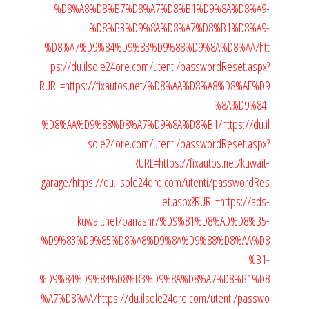
%D8%A8%D8%B7%D8%A7%D8%B1%D9%8A%D8%A9-
%D8%B3%D9%8A%D8%A7%D8%B1%D8%A9-
%D8%A7%D9%84%D9%83%D9%88%D9%8A%D8%AA/
htt
ps://du.ilsole24ore.com/utenti/passwordReset.aspx?
RURL=https://fixautos.net/%D8%AA%D8%A8%D8%AF%D9
%8A%D9%84-
%D8%AA%D9%88%D8%A7%D9%8A%D8%B1/
https://du.il
sole24ore.com/utenti/passwordReset.aspx?
RURL=https://fixautos.net/kuwait-
garage/
https://du.ilsole24ore.com/utenti/passwordRes
et.aspx?RURL=https://ads-
kuwait.net/banashr/%D9%81%D8%AD%D8%B5-
%D9%83%D9%85%D8%A8%D9%8A%D9%88%D8%AA%D8
%B1-
%D9%84%D9%84%D8%B3%D9%8A%D8%A7%D8%B1%D8
%A7%D8%AA/
https://du.ilsole24ore.com/utenti/passwo