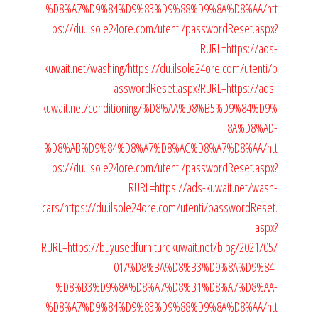
%D8%A7%D9%84%D9%83%D9%88%D9%8A%D8%AA/
htt
ps://du.ilsole24ore.com/utenti/passwordReset.aspx?
RURL=https://ads-
kuwait.net/washing/
https://du.ilsole24ore.com/utenti/p
asswordReset.aspx?RURL=https://ads-
kuwait.net/conditioning/%D8%AA%D8%B5%D9%84%D9%
8A%D8%AD-
%D8%AB%D9%84%D8%A7%D8%AC%D8%A7%D8%AA/
htt
ps://du.ilsole24ore.com/utenti/passwordReset.aspx?
RURL=https://ads-kuwait.net/wash-
cars/
https://du.ilsole24ore.com/utenti/passwordReset.
aspx?
RURL=https://buyusedfurniturekuwait.net/blog/2021/05/
01/%D8%BA%D8%B3%D9%8A%D9%84-
%D8%B3%D9%8A%D8%A7%D8%B1%D8%A7%D8%AA-
%D8%A7%D9%84%D9%83%D9%88%D9%8A%D8%AA/
htt