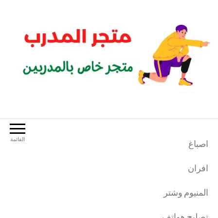
لتجاوز
لى
لمحتوى
متجر المدرب
متجر خاص بالمدربين الرياضيين
القائمة
اصباغ
افران
المنيوم وشتر
تصليح هواتف