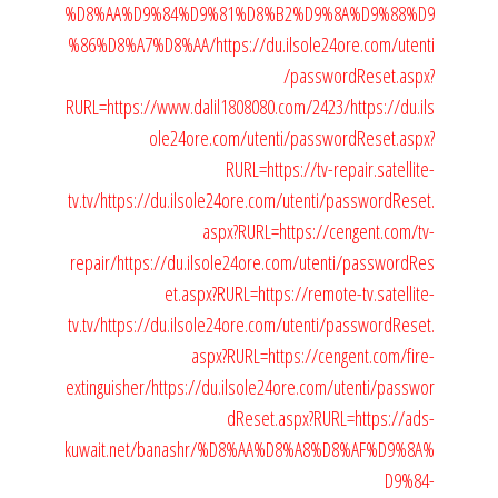
%D8%AA%D9%84%D9%81%D8%B2%D9%8A%D9%88%D9
%86%D8%A7%D8%AA/
https://du.ilsole24ore.com/utenti
/passwordReset.aspx?
RURL=https://www.dalil1808080.com/2423/
https://du.ils
ole24ore.com/utenti/passwordReset.aspx?
RURL=https://tv-repair.satellite-
tv.tv/
https://du.ilsole24ore.com/utenti/passwordReset.
aspx?RURL=https://cengent.com/tv-
repair/
https://du.ilsole24ore.com/utenti/passwordRes
et.aspx?RURL=https://remote-tv.satellite-
tv.tv/
https://du.ilsole24ore.com/utenti/passwordReset.
aspx?RURL=https://cengent.com/fire-
extinguisher/
https://du.ilsole24ore.com/utenti/passwor
dReset.aspx?RURL=https://ads-
kuwait.net/banashr/%D8%AA%D8%A8%D8%AF%D9%8A%
D9%84-