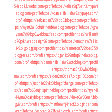
54apd1.luwebs.com/profile
https://elias9q76eth3.mypari
sblog.com/profile
https://daniel1b11shw9.slypage.com/
profile
https://sebastian7v99lbp6.blogozz.com/profile
htt
ps://wyatt2a10qfu8.theideasblog.com/profile
https://gra
yson7v99lbp6.webbuzzfeed.com/profile
https://william9
q76gvk4.webdesign96.com/profile
https://matthew7a11s
ix9.bligblogging.com/profile
https://cameron7v99oet7.59
bloggers.com/profile
https://logan1x99mbq6.thelateblog.
com/profile
https://damian1b11siw9.actoblog.com/profil
e
https://thomas5h33wla0.blog-
mall.com/profile
https://aiden2z00oes7.blogs100.com/pr
ofile
https://justin1e22vkz0.blogofchange.com/profile
http
s://adam7o66euj4.spintheblog.com/profile
https://ryan4i
44yma0.dailyblogzz.com/profile
https://luke6w66euj4.blo
gvivi.com/profile
https://matthew4j44aqf2.bloginder.com
/profile
https://vincent9r77fvk4.blogdal.com/profile
https: