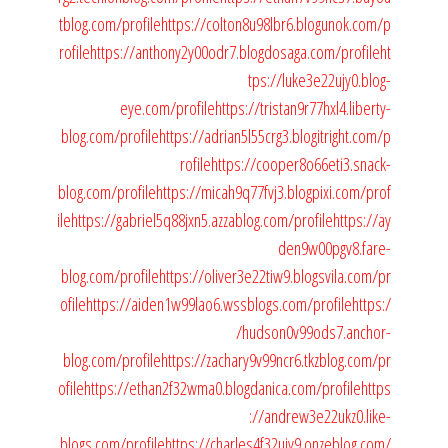
tblog.com/profile
https://colton8u98lbr6.blogunok.com/p
rofile
https://anthony2y00odr7.blogdosaga.com/profile
ht
tps://luke3e22ujy0.blog-
eye.com/profile
https://tristan9r77hxl4.liberty-
blog.com/profile
https://adrian5l55crg3.blogitright.com/p
rofile
https://cooper8o66eti3.snack-
blog.com/profile
https://micah9q77fvj3.blogpixi.com/prof
ile
https://gabriel5q88jxn5.azzablog.com/profile
https://ay
den9w00pgv8.fare-
blog.com/profile
https://oliver3e22tiw9.blogsvila.com/pr
ofile
https://aiden1w99lao6.wssblogs.com/profile
https:/
/hudson0v99ods7.anchor-
blog.com/profile
https://zachary9v99ncr6.tkzblog.com/pr
ofile
https://ethan2f32wma0.blogdanica.com/profile
https
://andrew3e22ukz0.like-
blogs.com/profile
https://charles4f32ujy9.onzeblog.com/