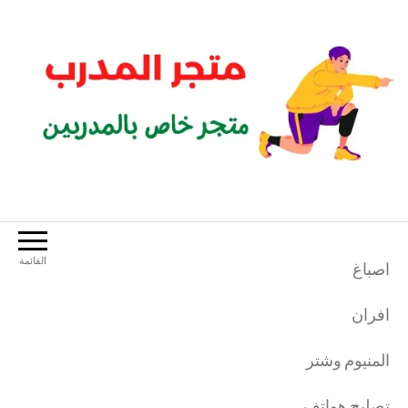
لتجاوز
لى
لمحتوى
متجر المدرب
متجر خاص بالمدربين الرياضيين
القائمة
اصباغ
افران
المنيوم وشتر
تصليح هواتف