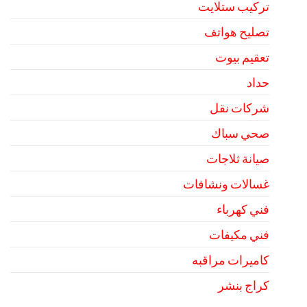
تركيب ستلايت
تصليح هواتف
تعقيم بيوت
حداد
شركات نقل
صحي سباك
صيانة ثلاجات
غسالات ونشافات
فني كهرباء
فني مكيفات
كاميرات مراقبه
كراج بنشر