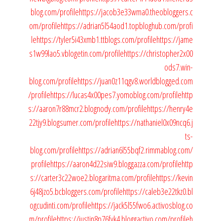
blog.com/profile
https://jacob3e33wma0.theobloggers.c
om/profile
https://adrian5l54aod1.topbloghub.com/profi
le
https://tyler5i43xmb1.ttblogs.com/profile
https://jame
s1w99lao5.vblogetin.com/profile
https://christopher2x00
ods7.win-
blog.com/profile
https://juan0z11qgv8.worldblogged.com
/profile
https://lucas4x00pes7.yomoblog.com/profile
http
s://aaron7r88mcr2.blognody.com/profile
https://henry4e
22tjy9.blogsumer.com/profile
https://nathaniel0x09ncq6.j
ts-
blog.com/profile
https://adrian6l55bqf2.rimmablog.com/
profile
https://aaron4d22siw9.bloggazza.com/profile
http
s://carter3c22woe2.blogaritma.com/profile
https://kevin
6j48jzo5.bcbloggers.com/profile
https://caleb3e22tkz0.bl
ogcudinti.com/profile
https://jack5l55fwo6.activosblog.co
m/profile
https://justin8p76fvk4.bloggactivo.com/profile
h