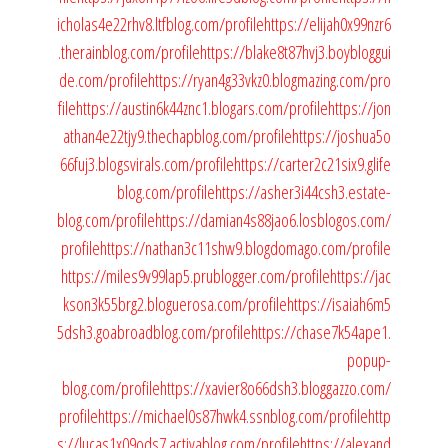
icholas4e22rhv8.ltfblog.com/profile
https://elijah0x99nzr6
.therainblog.com/profile
https://blake8t87hvj3.boybloggui
de.com/profile
https://ryan4g33vkz0.blogmazing.com/pro
file
https://austin6k44znc1.blogars.com/profile
https://jon
athan4e22tjy9.thechapblog.com/profile
https://joshua5o
66fuj3.blogsvirals.com/profile
https://carter2c21six9.glife
blog.com/profile
https://asher3i44csh3.estate-
blog.com/profile
https://damian4s88jao6.losblogos.com/
profile
https://nathan3c11shw9.blogdomago.com/profile
https://miles9v99lap5.prublogger.com/profile
https://jac
kson3k55brg2.bloguerosa.com/profile
https://isaiah6m5
5dsh3.goabroadblog.com/profile
https://chase7k54ape1.
popup-
blog.com/profile
https://xavier8o66dsh3.bloggazzo.com/
profile
https://michael0s87hwk4.ssnblog.com/profile
http
s://lucas1x09ods7.activablog.com/profile
https://alexand