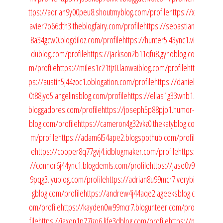
ttps://adrian9y00peu8.shoutmyblog.com/profile
https://x
avier7o66dth3.theblogfairy.com/profile
https://sebastian
8a34gcw0.blogdiloz.com/profile
https://hunter5i43ync1.vi
dublog.com/profile
https://jackson2b11qfu8.gynoblog.co
m/profile
https://miles1c21tjz0.laowaiblog.com/profile
htt
ps://austin5j44zoc1.oblogation.com/profile
https://daniel
0t88jyo5.angelinsblog.com/profile
https://elias1g33wnb1.
bloggadores.com/profile
https://joseph5p88pjb1.humor-
blog.com/profile
https://cameron4g32vkz0.thekatyblog.co
m/profile
https://adam6l54ape2.blogspothub.com/profil
e
https://cooper8q77gvj4.idblogmaker.com/profile
https:
//connor6j44ync1.blogdemls.com/profile
https://jase0v9
9pqg3.iyublog.com/profile
https://adrian8u99mcr7.verybi
gblog.com/profile
https://andrew4j44aqe2.ageeksblog.c
om/profile
https://kayden0w99mcr7.blogunteer.com/pro
file
https://jaxon1p77izo6.life3dblog.com/profile
https://n