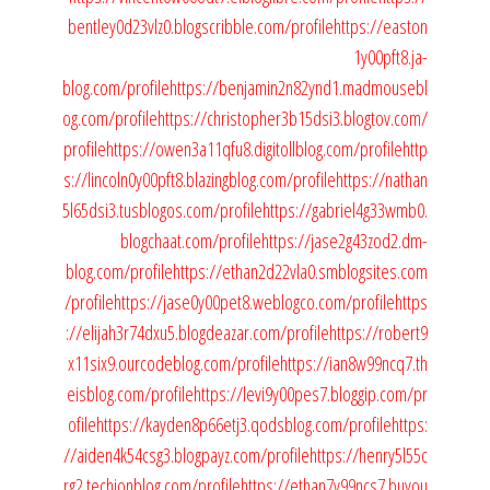
bentley0d23vlz0.blogscribble.com/profile
https://easton
1y00pft8.ja-
blog.com/profile
https://benjamin2n82ynd1.madmousebl
og.com/profile
https://christopher3b15dsi3.blogtov.com/
profile
https://owen3a11qfu8.digitollblog.com/profile
http
s://lincoln0y00pft8.blazingblog.com/profile
https://nathan
5l65dsi3.tusblogos.com/profile
https://gabriel4g33wmb0.
blogchaat.com/profile
https://jase2g43zod2.dm-
blog.com/profile
https://ethan2d22vla0.smblogsites.com
/profile
https://jase0y00pet8.weblogco.com/profile
https
://elijah3r74dxu5.blogdeazar.com/profile
https://robert9
x11six9.ourcodeblog.com/profile
https://ian8w99ncq7.th
eisblog.com/profile
https://levi9y00pes7.bloggip.com/pr
ofile
https://kayden8p66etj3.qodsblog.com/profile
https:
//aiden4k54csg3.blogpayz.com/profile
https://henry5l55c
rg2.techionblog.com/profile
https://ethan7v99ncs7.buyou