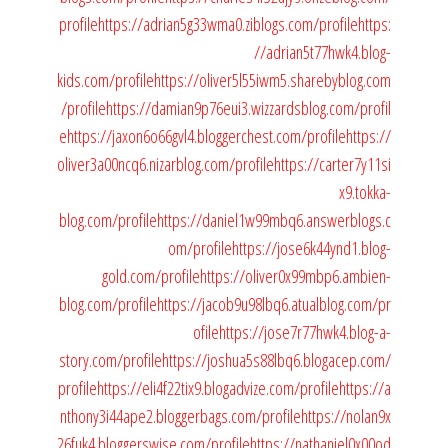
profile
https://adrian5g33wma0.ziblogs.com/profile
https:
//adrian5t77hwk4.blog-
kids.com/profile
https://oliver5l55iwm5.sharebyblog.com
/profile
https://damian9p76eui3.wizzardsblog.com/profil
e
https://jaxon6o66gvl4.bloggerchest.com/profile
https://
oliver3a00ncq6.nizarblog.com/profile
https://carter7y11si
x9.tokka-
blog.com/profile
https://daniel1w99mbq6.answerblogs.c
om/profile
https://jose6k44ynd1.blog-
gold.com/profile
https://oliver0x99mbp6.ambien-
blog.com/profile
https://jacob9u98lbq6.atualblog.com/pr
ofile
https://jose7r77hwk4.blog-a-
story.com/profile
https://joshua5s88lbq6.blogacep.com/
profile
https://eli4f22tix9.blogadvize.com/profile
https://a
nthony3i44ape2.bloggerbags.com/profile
https://nolan9x
26fuk4.bloggerswise.com/profile
https://nathaniel0x00od