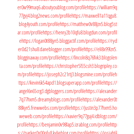
er0w99maq6.aboutyoublog.com/profile
https://william9q
77gvj4.blog2news.com/profile
https://maxwell1a11qgu8.
blog4youth.com/profile
https://matthew0v88jzn5.blog5st
ar.com/profile
https://henry2b10qfu8.blogdun.com/profil
e
https://logan0t88jyn5.bloggactif.com/profile
https://ryd
er0d21shu8.daneblogger.com/profile
https://eli8x99lzn5.
blogginaway.com/profile
https://lincoln8q76fvk3.blogolen
ta.com/profile
https://christopher5l55csh3.blogripley.co
m/profile
https://joseph2c21rtj3.blogsmine.com/profile
h
ttps://kevin6k54apd1.blogsuperapp.com/profile
https://
angel6n65crg3.dgbloggers.com/profile
https://alexander
7q77hxm5.dreamyblogs.com/profile
https://alexander0t
88kyn5.frewwebs.com/profile
https://justin3p77hxm5.ho
weweb.com/profile
https://xavier9q77guj4.idblogz.com/
profile
https://benjamin0v98lap5.izrablog.com/profile
http
s://parker0x00ofu8.kylieblog.com/profile
https://josiah6l