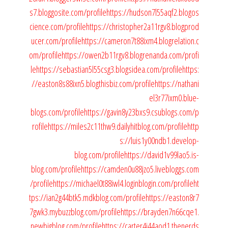
s7.bloggosite.com/profile
https://hudson7l55aqf2.blogos
cience.com/profile
https://christopher2a11rgv8.blogprod
ucer.com/profile
https://cameron7t88ixm4.blogrelation.c
om/profile
https://owen2b11rgv8.blogrenanda.com/profi
le
https://sebastian5l55csg3.blogsidea.com/profile
https:
//easton8s88ixn5.blogthisbiz.com/profile
https://nathani
el3r77ixm0.blue-
blogs.com/profile
https://gavin8y23bxs9.csublogs.com/p
rofile
https://miles2c11thw9.dailyhitblog.com/profile
http
s://luis1y00ndb1.develop-
blog.com/profile
https://david1v99lao5.is-
blog.com/profile
https://camden0u88jzo5.livebloggs.com
/profile
https://michael0t88iwl4.loginblogin.com/profile
ht
tps://ian2g44btk5.mdkblog.com/profile
https://easton8r7
7gwk3.mybuzzblog.com/profile
https://brayden7n66cqe1.
newbigblog.com/profile
https://carter4i44aod1.thenerds