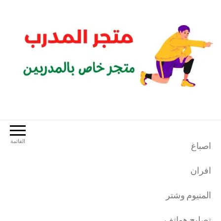
لتجاوز
لى
لمحتوى
متجر المدرب
متجر خاص بالمدربين الرياضيين
القائمة
اصباغ
افران
المنيوم وشتر
تصليح هواتف