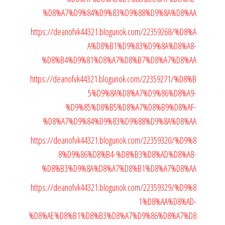
%D8%A7%D9%84%D9%83%D9%88%D9%8A%D8%AA
https://deanofvk44321.blogunok.com/22359268/%D8%A
A%D8%B1%D9%83%D9%8A%D8%A8-
%D8%B4%D9%81%D8%A7%D8%B7%D8%A7%D8%AA
https://deanofvk44321.blogunok.com/22359271/%D8%B
5%D9%8A%D8%A7%D9%86%D8%A9-
%D9%85%D8%B5%D8%A7%D8%B9%D8%AF-
%D8%A7%D9%84%D9%83%D9%88%D9%8A%D8%AA
https://deanofvk44321.blogunok.com/22359320/%D9%8
8%D9%86%D8%B4-%D8%B3%D8%AD%D8%A8-
%D8%B3%D9%8A%D8%A7%D8%B1%D8%A7%D8%AA
https://deanofvk44321.blogunok.com/22359329/%D9%8
1%D8%AA%D8%AD-
%D8%AE%D8%B1%D8%B3%D8%A7%D9%86%D8%A7%D8