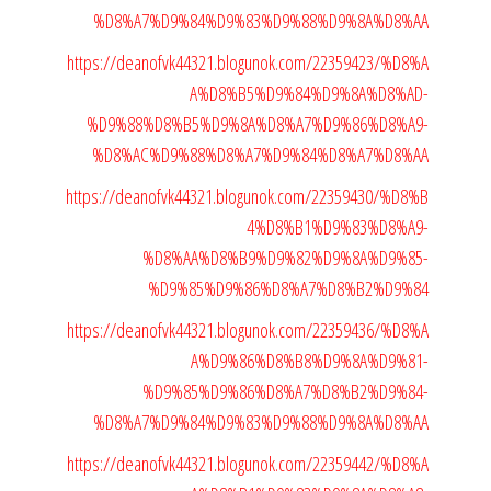
%D8%A7%D9%84%D9%83%D9%88%D9%8A%D8%AA
https://deanofvk44321.blogunok.com/22359423/%D8%A
A%D8%B5%D9%84%D9%8A%D8%AD-
%D9%88%D8%B5%D9%8A%D8%A7%D9%86%D8%A9-
%D8%AC%D9%88%D8%A7%D9%84%D8%A7%D8%AA
https://deanofvk44321.blogunok.com/22359430/%D8%B
4%D8%B1%D9%83%D8%A9-
%D8%AA%D8%B9%D9%82%D9%8A%D9%85-
%D9%85%D9%86%D8%A7%D8%B2%D9%84
https://deanofvk44321.blogunok.com/22359436/%D8%A
A%D9%86%D8%B8%D9%8A%D9%81-
%D9%85%D9%86%D8%A7%D8%B2%D9%84-
%D8%A7%D9%84%D9%83%D9%88%D9%8A%D8%AA
https://deanofvk44321.blogunok.com/22359442/%D8%A