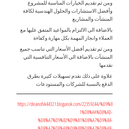
ومن ثم تقديم الخيارات المناسبة للمشروع
وأفضل الاستشارات والحلول الهندسية لكافة
المنشآت والمشاريع
بالاضافة الى الالتزام بالمواعيد المتفق عليها مع
العملاء وانجاز المهمة بكل مهارة وكفاءة
ومن ثم تقديم أفضل الأسعار التي تناسب جميع
المنشآت بالاضافة الى الأسعار التنافسية التي
نقدمها
علاوة على ذلك نقدم تسهيلات كثيرة بطرق
الدفع بالنسبة للشركات والمستودعات
https://deanofvk44321.blogunok.com/22359244/%D9%8
1%D8%AA%D8%AD-
%D8%A7%D9%82%D9%81%D8%A7%D9%84-
%D8%A7%D8%A8%D9%88%D8%A7%D8%A8-