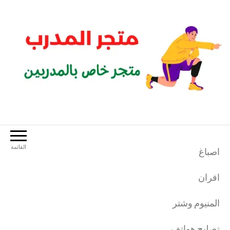
لتجاوز
لى
لمحتوى
متجر المدرب
متجر خاص بالمدربين الرياضيين
القائمة
اصباغ
افران
المنيوم وشتر
تصليح هواتف