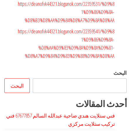
https://deanofvk44321.blogunok.com/22359531/%D9%8
1%D9%86%D9%8A-
%D8%B3%D8%AA%D9%84%D8%A7%D9%8A%D8%AA
https://deanofvk44321.blogunok.com/22359541/%D9%8
1%D9%86%D9%8A-
%D8%AA%D9%83%D9%8A%D9%8A%D9%81-
%D8%A7%D9%84%D9%83%D9%88%D9%8A%D8%AA
البحث
البحث
أحدث المقالات
فني ستلايت هندي ضاحية عبدالله السالم 67677857 فني
تركيب ستلايت مركزي