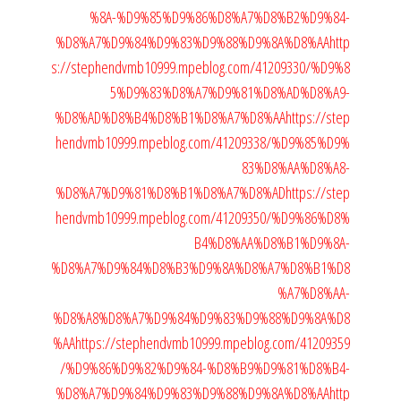
%8A-%D9%85%D9%86%D8%A7%D8%B2%D9%84-
%D8%A7%D9%84%D9%83%D9%88%D9%8A%D8%AA
http
s://stephendvmb10999.mpeblog.com/41209330/%D9%8
5%D9%83%D8%A7%D9%81%D8%AD%D8%A9-
%D8%AD%D8%B4%D8%B1%D8%A7%D8%AA
https://step
hendvmb10999.mpeblog.com/41209338/%D9%85%D9%
83%D8%AA%D8%A8-
%D8%A7%D9%81%D8%B1%D8%A7%D8%AD
https://step
hendvmb10999.mpeblog.com/41209350/%D9%86%D8%
B4%D8%AA%D8%B1%D9%8A-
%D8%A7%D9%84%D8%B3%D9%8A%D8%A7%D8%B1%D8
%A7%D8%AA-
%D8%A8%D8%A7%D9%84%D9%83%D9%88%D9%8A%D8
%AA
https://stephendvmb10999.mpeblog.com/41209359
/%D9%86%D9%82%D9%84-%D8%B9%D9%81%D8%B4-
%D8%A7%D9%84%D9%83%D9%88%D9%8A%D8%AA
http