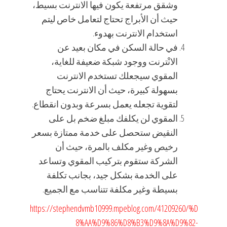
وشقق مرتفعة يكون فيها الانترنت بسيط،
حيث أن الأبراج تحتاج لتعامل خاص ليتم
استخدام الانترنت بهدوء.
في حالة السكن في مكان بعيد عن
الانْترنت ووجود شبكة ضعيفة للغاية،
المقوي سيجعلك تستخدم الانترنت
بسهولة كبيرة، حيث أن الانترنت يحتاج
لتقوية تجعله يعمل بسرعة وبدون انقطاع.
المقوي لن يكلفك مبلغ ضخم بل على
النقيض ستحصل على خدمة ممتازة بسعر
رخيص وغير مكلف بالمرة، حيث أن
الشركة ستقوم بتركيب المقوي وتساعد
على الخدمة بشكل جيد، بجانب تكلفة
بسيطة وغير مكلفة تتناسب مع الجميع.
https://stephendvmb10999.mpeblog.com/41209260/%D
8%AA%D9%86%D8%B3%D9%8A%D9%82-