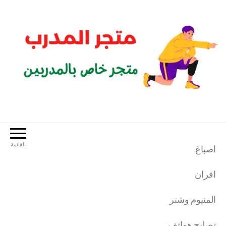
لتجاوز
لى
لمحتوى
متجر المدرب
متجر خاص بالمدربين الرياضيين
القائمة
اصباغ
افران
المنيوم وشتر
تصليح هواتف