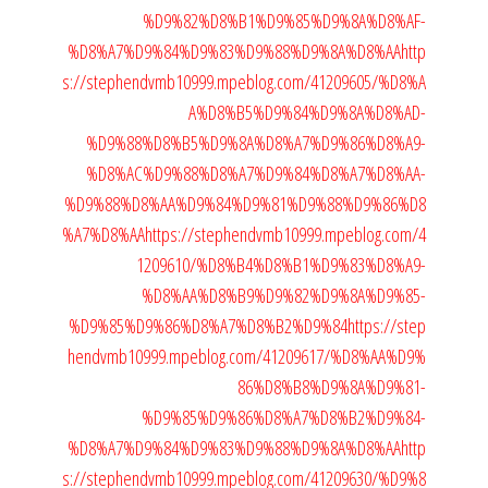
%D9%82%D8%B1%D9%85%D9%8A%D8%AF-
%D8%A7%D9%84%D9%83%D9%88%D9%8A%D8%AA
http
s://stephendvmb10999.mpeblog.com/41209605/%D8%A
A%D8%B5%D9%84%D9%8A%D8%AD-
%D9%88%D8%B5%D9%8A%D8%A7%D9%86%D8%A9-
%D8%AC%D9%88%D8%A7%D9%84%D8%A7%D8%AA-
%D9%88%D8%AA%D9%84%D9%81%D9%88%D9%86%D8
%A7%D8%AA
https://stephendvmb10999.mpeblog.com/4
1209610/%D8%B4%D8%B1%D9%83%D8%A9-
%D8%AA%D8%B9%D9%82%D9%8A%D9%85-
%D9%85%D9%86%D8%A7%D8%B2%D9%84
https://step
hendvmb10999.mpeblog.com/41209617/%D8%AA%D9%
86%D8%B8%D9%8A%D9%81-
%D9%85%D9%86%D8%A7%D8%B2%D9%84-
%D8%A7%D9%84%D9%83%D9%88%D9%8A%D8%AA
http
s://stephendvmb10999.mpeblog.com/41209630/%D9%8