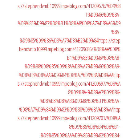
s://stephendvmb10999.mpeblog.com/41209676/%D9%8
1%D9%86%D9%8A-
%D9%83%D9%87%D8%B1%D8%A8%D8%A7%D8%A6%D9
%8A-
%D9%85%D9%86%D8%A7%D8%B2%D9%84
https://step
hendvmb10999.mpeblog.com/41209686/%D8%AA%D8%
B1%D9%83%D9%8A%D8%A8-
%D9%88%D8%B5%D9%8A%D8%A7%D9%86%D8%A9-
%D8%B3%D8%AA%D9%84%D8%A7%D9%8A%D8%AA
http
s://stephendvmb10999.mpeblog.com/41209697/%D8%A
8%D9%8A-%D8%A7%D9%86-
%D8%B3%D8%A8%D9%88%D8%B1%D8%AA-
%D8%A7%D9%84%D9%83%D9%88%D9%8A%D8%AA
http
s://stephendvmb10999.mpeblog.com/41209701/%D8%A
8%D9%86%D8%B4%D8%B1-
%D9%85%D8%AA%D9%86%D9%82%D9%84-