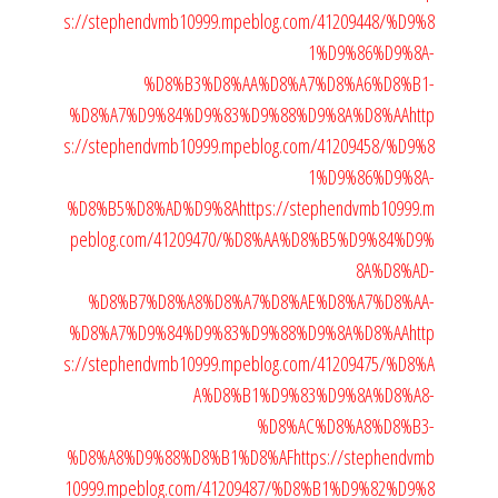
s://stephendvmb10999.mpeblog.com/41209448/%D9%8
1%D9%86%D9%8A-
%D8%B3%D8%AA%D8%A7%D8%A6%D8%B1-
%D8%A7%D9%84%D9%83%D9%88%D9%8A%D8%AA
http
s://stephendvmb10999.mpeblog.com/41209458/%D9%8
1%D9%86%D9%8A-
%D8%B5%D8%AD%D9%8A
https://stephendvmb10999.m
peblog.com/41209470/%D8%AA%D8%B5%D9%84%D9%
8A%D8%AD-
%D8%B7%D8%A8%D8%A7%D8%AE%D8%A7%D8%AA-
%D8%A7%D9%84%D9%83%D9%88%D9%8A%D8%AA
http
s://stephendvmb10999.mpeblog.com/41209475/%D8%A
A%D8%B1%D9%83%D9%8A%D8%A8-
%D8%AC%D8%A8%D8%B3-
%D8%A8%D9%88%D8%B1%D8%AF
https://stephendvmb
10999.mpeblog.com/41209487/%D8%B1%D9%82%D9%8