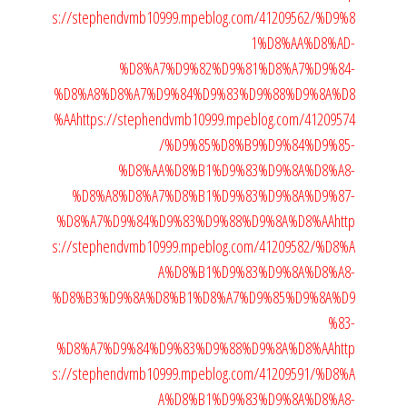
s://stephendvmb10999.mpeblog.com/41209562/%D9%8
1%D8%AA%D8%AD-
%D8%A7%D9%82%D9%81%D8%A7%D9%84-
%D8%A8%D8%A7%D9%84%D9%83%D9%88%D9%8A%D8
%AA
https://stephendvmb10999.mpeblog.com/41209574
/%D9%85%D8%B9%D9%84%D9%85-
%D8%AA%D8%B1%D9%83%D9%8A%D8%A8-
%D8%A8%D8%A7%D8%B1%D9%83%D9%8A%D9%87-
%D8%A7%D9%84%D9%83%D9%88%D9%8A%D8%AA
http
s://stephendvmb10999.mpeblog.com/41209582/%D8%A
A%D8%B1%D9%83%D9%8A%D8%A8-
%D8%B3%D9%8A%D8%B1%D8%A7%D9%85%D9%8A%D9
%83-
%D8%A7%D9%84%D9%83%D9%88%D9%8A%D8%AA
http
s://stephendvmb10999.mpeblog.com/41209591/%D8%A
A%D8%B1%D9%83%D9%8A%D8%A8-