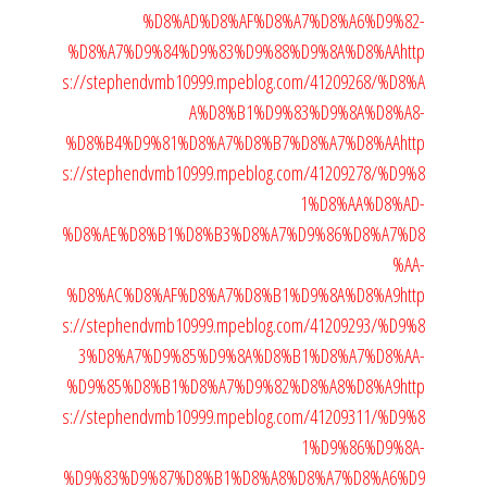
%D8%AD%D8%AF%D8%A7%D8%A6%D9%82-
%D8%A7%D9%84%D9%83%D9%88%D9%8A%D8%AA
http
s://stephendvmb10999.mpeblog.com/41209268/%D8%A
A%D8%B1%D9%83%D9%8A%D8%A8-
%D8%B4%D9%81%D8%A7%D8%B7%D8%A7%D8%AA
http
s://stephendvmb10999.mpeblog.com/41209278/%D9%8
1%D8%AA%D8%AD-
%D8%AE%D8%B1%D8%B3%D8%A7%D9%86%D8%A7%D8
%AA-
%D8%AC%D8%AF%D8%A7%D8%B1%D9%8A%D8%A9
http
s://stephendvmb10999.mpeblog.com/41209293/%D9%8
3%D8%A7%D9%85%D9%8A%D8%B1%D8%A7%D8%AA-
%D9%85%D8%B1%D8%A7%D9%82%D8%A8%D8%A9
http
s://stephendvmb10999.mpeblog.com/41209311/%D9%8
1%D9%86%D9%8A-
%D9%83%D9%87%D8%B1%D8%A8%D8%A7%D8%A6%D9