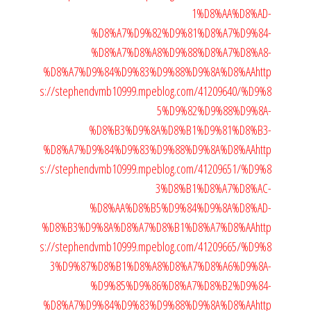
1%D8%AA%D8%AD-
%D8%A7%D9%82%D9%81%D8%A7%D9%84-
%D8%A7%D8%A8%D9%88%D8%A7%D8%A8-
%D8%A7%D9%84%D9%83%D9%88%D9%8A%D8%AA
http
s://stephendvmb10999.mpeblog.com/41209640/%D9%8
5%D9%82%D9%88%D9%8A-
%D8%B3%D9%8A%D8%B1%D9%81%D8%B3-
%D8%A7%D9%84%D9%83%D9%88%D9%8A%D8%AA
http
s://stephendvmb10999.mpeblog.com/41209651/%D9%8
3%D8%B1%D8%A7%D8%AC-
%D8%AA%D8%B5%D9%84%D9%8A%D8%AD-
%D8%B3%D9%8A%D8%A7%D8%B1%D8%A7%D8%AA
http
s://stephendvmb10999.mpeblog.com/41209665/%D9%8
3%D9%87%D8%B1%D8%A8%D8%A7%D8%A6%D9%8A-
%D9%85%D9%86%D8%A7%D8%B2%D9%84-
%D8%A7%D9%84%D9%83%D9%88%D9%8A%D8%AA
http