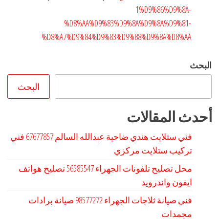
1%D9%86%D9%8A-
%D8%AA%D9%83%D9%8A%D9%8A%D9%81-
%D8%A7%D9%84%D9%83%D9%88%D9%8A%D8%AA
البحث
البحث
أحدث المقالات
فني ستلايت هندي ضاحية عبدالله السالم 67677857 فني
تركيب ستلايت مركزي
محل تصليح تلفونات الجهراء 56585547 تصليح هواتف
ايفون واندرويد
فني صيانة ثلاجات الجهراء 98577272 صيانة برادات
مجمدات