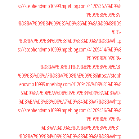
s://stephendvmb10999.mpeblog.com/41209367/%D9%8
1%D9%86%D9%8A-
%D8%A7%D9%84%D9%85%D9%86%D9%8A%D9%88%D9
%85-
%D8%A7%D9%84%D9%83%D9%88%D9%8A%D8%AA
http
s://stephendvmb10999.mpeblog.com/41209414/%D9%8
1%D9%86%D9%8A-
%D8%AA%D8%B1%D9%83%D9%8A%D8%A8-
%D9%85%D8%AF%D8%A7%D8%AE%D9%86
https://steph
endvmb10999.mpeblog.com/41209426/%D9%81%D9%8
6%D9%8A-%D8%AA%D8%B5%D9%84%D9%8A%D8%AD-
%D8%BA%D8%B3%D8%A7%D9%84%D8%A7%D8%AA
http
s://stephendvmb10999.mpeblog.com/41209436/%D9%8
1%D9%86%D9%8A-
%D8%AA%D9%83%D9%8A%D9%8A%D9%81-
%D8%A7%D9%84%D9%83%D9%88%D9%8A%D8%AA
http