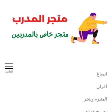
لتجاوز
لى
لمحتوى
متجر المدرب
متجر خاص بالمدربين الرياضيين
القائمة
اصباغ
افران
المنيوم وشتر
تصليح هواتف