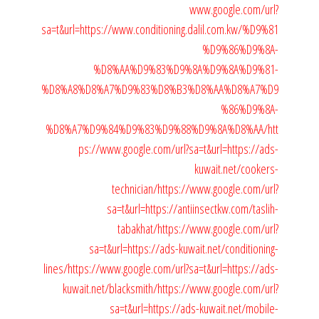
www.google.com/url?
sa=t&url=https://www.conditioning.dalil.com.kw/%D9%81
%D9%86%D9%8A-
%D8%AA%D9%83%D9%8A%D9%8A%D9%81-
%D8%A8%D8%A7%D9%83%D8%B3%D8%AA%D8%A7%D9
%86%D9%8A-
%D8%A7%D9%84%D9%83%D9%88%D9%8A%D8%AA/
htt
ps://www.google.com/url?sa=t&url=https://ads-
kuwait.net/cookers-
technician/
https://www.google.com/url?
sa=t&url=https://antiinsectkw.com/taslih-
tabakhat/
https://www.google.com/url?
sa=t&url=https://ads-kuwait.net/conditioning-
lines/
https://www.google.com/url?sa=t&url=https://ads-
kuwait.net/blacksmith/
https://www.google.com/url?
sa=t&url=https://ads-kuwait.net/mobile-