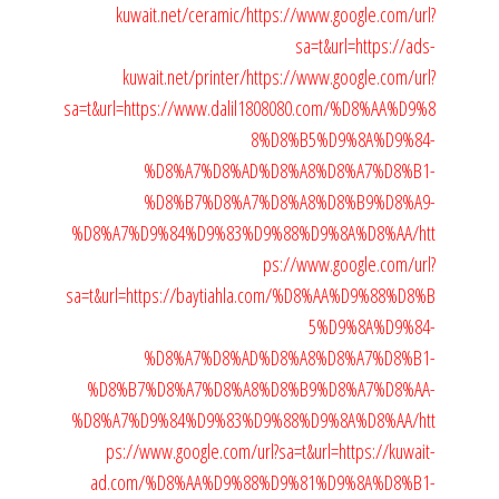
kuwait.net/ceramic/
https://www.google.com/url?
sa=t&url=https://ads-
kuwait.net/printer/
https://www.google.com/url?
sa=t&url=https://www.dalil1808080.com/%D8%AA%D9%8
8%D8%B5%D9%8A%D9%84-
%D8%A7%D8%AD%D8%A8%D8%A7%D8%B1-
%D8%B7%D8%A7%D8%A8%D8%B9%D8%A9-
%D8%A7%D9%84%D9%83%D9%88%D9%8A%D8%AA/
htt
ps://www.google.com/url?
sa=t&url=https://baytiahla.com/%D8%AA%D9%88%D8%B
5%D9%8A%D9%84-
%D8%A7%D8%AD%D8%A8%D8%A7%D8%B1-
%D8%B7%D8%A7%D8%A8%D8%B9%D8%A7%D8%AA-
%D8%A7%D9%84%D9%83%D9%88%D9%8A%D8%AA/
htt
ps://www.google.com/url?sa=t&url=https://kuwait-
ad.com/%D8%AA%D9%88%D9%81%D9%8A%D8%B1-