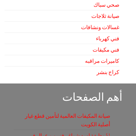
صحي سباك
صيانة ثلاجات
غسالات ونشافات
فني كهرباء
فني مكيفات
كاميرات مراقبه
كراج بنشر
أهم الصفحات
صيانة المكيفات العالمية لتأمين قطع غيار
أصلية الكويت
51 وظيفة لسد شواغر فنيين و عمال في