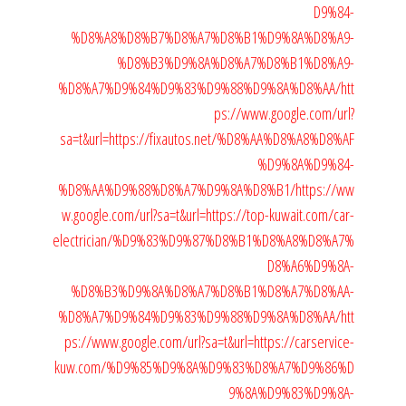
D9%84-
%D8%A8%D8%B7%D8%A7%D8%B1%D9%8A%D8%A9-
%D8%B3%D9%8A%D8%A7%D8%B1%D8%A9-
%D8%A7%D9%84%D9%83%D9%88%D9%8A%D8%AA/
htt
ps://www.google.com/url?
sa=t&url=https://fixautos.net/%D8%AA%D8%A8%D8%AF
%D9%8A%D9%84-
%D8%AA%D9%88%D8%A7%D9%8A%D8%B1/
https://ww
w.google.com/url?sa=t&url=https://top-kuwait.com/car-
electrician/%D9%83%D9%87%D8%B1%D8%A8%D8%A7%
D8%A6%D9%8A-
%D8%B3%D9%8A%D8%A7%D8%B1%D8%A7%D8%AA-
%D8%A7%D9%84%D9%83%D9%88%D9%8A%D8%AA/
htt
ps://www.google.com/url?sa=t&url=https://carservice-
kuw.com/%D9%85%D9%8A%D9%83%D8%A7%D9%86%D
9%8A%D9%83%D9%8A-