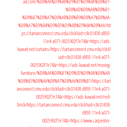
ad.com/%D8%AA%D9%88%D9%81%D9%8A%D8%B1-
%D8%AD%D8%A8%D8%B1-
%D8%B7%D8%A7%D8%A8%D8%B9%D8%A7%D8%AA-
%D8%A7%D9%84%D9%83%D9%88%D9%8A%D8%AA/
htt
ps://tartanconnect.cmu.edu/click?uid=c8c01438-d893-
11e4-a071-0025902f7e74&r=https://ads-
kuwait.net/curtains/
https://tartanconnect.cmu.edu/click?
uid=c8c01438-d893-11e4-a071-
0025902f7e74&r=https://ads-kuwait.net/moving-
furniture/%D8%AA%D8%B1%D9%83%D9%8A%D8%A8-
%D8%B3%D8%AA%D8%A7%D8%A6%D8%B1/
https://tart
anconnect.cmu.edu/click?uid=c8c01438-d893-11e4-a071-
0025902f7e74&r=https://ads-kuwait.net/red-
brick/
https://tartanconnect.cmu.edu/click?uid=c8c01438-
d893-11e4-a071-
0025902f7e74&r=https://www.carpenter-