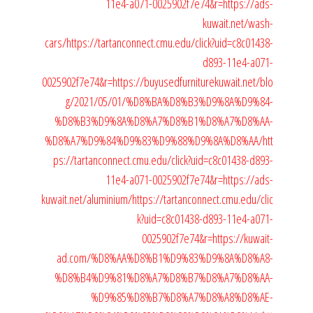
11e4-a071-0025902f7e74&r=https://ads-
kuwait.net/wash-
cars/
https://tartanconnect.cmu.edu/click?uid=c8c01438-
d893-11e4-a071-
0025902f7e74&r=https://buyusedfurniturekuwait.net/blo
g/2021/05/01/%D8%BA%D8%B3%D9%8A%D9%84-
%D8%B3%D9%8A%D8%A7%D8%B1%D8%A7%D8%AA-
%D8%A7%D9%84%D9%83%D9%88%D9%8A%D8%AA/
htt
ps://tartanconnect.cmu.edu/click?uid=c8c01438-d893-
11e4-a071-0025902f7e74&r=https://ads-
kuwait.net/aluminium/
https://tartanconnect.cmu.edu/clic
k?uid=c8c01438-d893-11e4-a071-
0025902f7e74&r=https://kuwait-
ad.com/%D8%AA%D8%B1%D9%83%D9%8A%D8%A8-
%D8%B4%D9%81%D8%A7%D8%B7%D8%A7%D8%AA-
%D9%85%D8%B7%D8%A7%D8%A8%D8%AE-