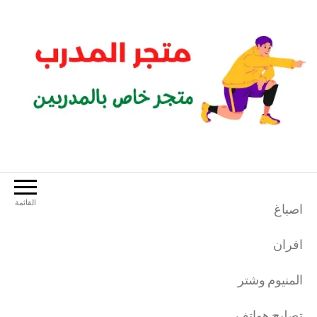
لتجاوز
لى
لمحتوى
متجر المدرب
متجر خاص بالمدربين الرياضيين
القائمة
اصباغ
افران
المنيوم وشتر
تصليح هواتف