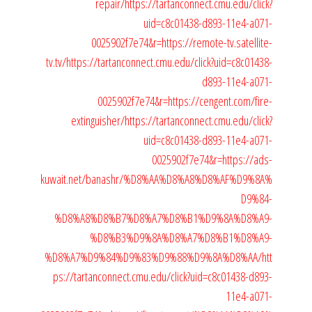
repair/
https://tartanconnect.cmu.edu/click?
uid=c8c01438-d893-11e4-a071-
0025902f7e74&r=https://remote-tv.satellite-
tv.tv/
https://tartanconnect.cmu.edu/click?uid=c8c01438-
d893-11e4-a071-
0025902f7e74&r=https://cengent.com/fire-
extinguisher/
https://tartanconnect.cmu.edu/click?
uid=c8c01438-d893-11e4-a071-
0025902f7e74&r=https://ads-
kuwait.net/banashr/%D8%AA%D8%A8%D8%AF%D9%8A%
D9%84-
%D8%A8%D8%B7%D8%A7%D8%B1%D9%8A%D8%A9-
%D8%B3%D9%8A%D8%A7%D8%B1%D8%A9-
%D8%A7%D9%84%D9%83%D9%88%D9%8A%D8%AA/
htt
ps://tartanconnect.cmu.edu/click?uid=c8c01438-d893-
11e4-a071-