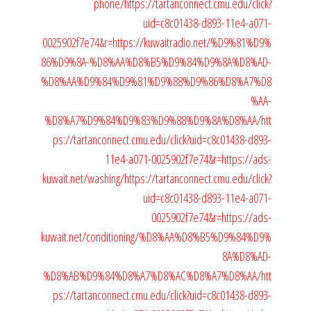
phone/
https://tartanconnect.cmu.edu/click?
uid=c8c01438-d893-11e4-a071-
0025902f7e74&r=https://kuwaitradio.net/%D9%81%D9%
86%D9%8A-%D8%AA%D8%B5%D9%84%D9%8A%D8%AD-
%D8%AA%D9%84%D9%81%D9%88%D9%86%D8%A7%D8
%AA-
%D8%A7%D9%84%D9%83%D9%88%D9%8A%D8%AA/
htt
ps://tartanconnect.cmu.edu/click?uid=c8c01438-d893-
11e4-a071-0025902f7e74&r=https://ads-
kuwait.net/washing/
https://tartanconnect.cmu.edu/click?
uid=c8c01438-d893-11e4-a071-
0025902f7e74&r=https://ads-
kuwait.net/conditioning/%D8%AA%D8%B5%D9%84%D9%
8A%D8%AD-
%D8%AB%D9%84%D8%A7%D8%AC%D8%A7%D8%AA/
htt
ps://tartanconnect.cmu.edu/click?uid=c8c01438-d893-