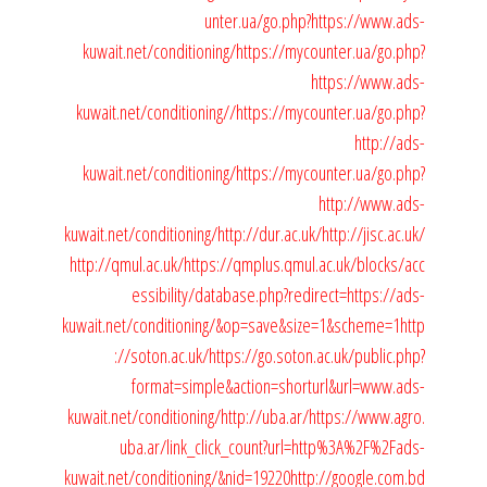
unter.ua/go.php?https://www.ads-
kuwait.net/conditioning/
https://mycounter.ua/go.php?
https://www.ads-
kuwait.net/conditioning//
https://mycounter.ua/go.php?
http://ads-
kuwait.net/conditioning/
https://mycounter.ua/go.php?
http://www.ads-
kuwait.net/conditioning/
http://dur.ac.uk/
http://jisc.ac.uk/
http://qmul.ac.uk/
https://qmplus.qmul.ac.uk/blocks/acc
essibility/database.php?redirect=https://ads-
kuwait.net/conditioning/&op=save&size=1&scheme=1
http
://soton.ac.uk/
https://go.soton.ac.uk/public.php?
format=simple&action=shorturl&url=www.ads-
kuwait.net/conditioning/
http://uba.ar/
https://www.agro.
uba.ar/link_click_count?url=http%3A%2F%2Fads-
kuwait.net/conditioning/&nid=19220
http://google.com.bd