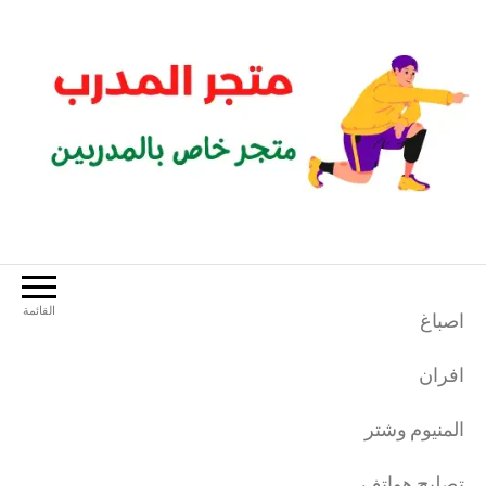
لتجاوز
لى
لمحتوى
متجر المدرب
متجر خاص بالمدربين الرياضيين
القائمة
اصباغ
افران
المنيوم وشتر
تصليح هواتف