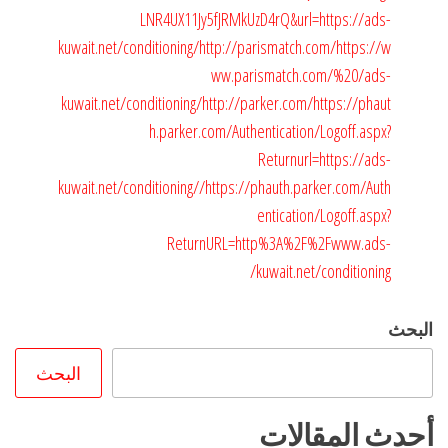
LNR4UX11Jy5fJRMkUzD4rQ&url=https://ads-
kuwait.net/conditioning/
http://parismatch.com/
https://w
ww.parismatch.com/%20/ads-
kuwait.net/conditioning/
http://parker.com/
https://phaut
h.parker.com/Authentication/Logoff.aspx?
Returnurl=https://ads-
kuwait.net/conditioning//
https://phauth.parker.com/Auth
entication/Logoff.aspx?
ReturnURL=http%3A%2F%2Fwww.ads-
kuwait.net/conditioning/
البحث
البحث
أحدث المقالات