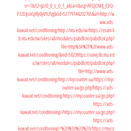
sr=1&ct2=jp/0_0_s_0_1_a&sa=t&usg=AFQjCNHJ_EDQ-
P32EiJs6GJXly0yVYLfVg&cid=52779144202765&url=http://w
ww.ads-
kuwait.net/conditioning/
http://ntu.edu.tw/
https://exam.li
b.ntu.edu.tw/sites/all/modules/pubdlcnt/pubdlcnt.php?
file=http%3A%2F%2Fwww.ads-
kuwait.net/conditioning/&nid=5823
https://univj.lib.ntu.ed
u.tw/sites/all/modules/pubdlcnt/pubdlcnt.php?
file=http://www.ads-
kuwait.net/conditioning/
http://mycounter.ua/
https://myc
ounter.ua/go.php?https://ads-
kuwait.net/conditioning/
https://mycounter.ua/go.php?
https://ads-
kuwait.net/conditioning//
https://mycounter.ua/go.php?
https://ads-
kuwait.net/conditioning//%20%20%20%20/
https://myco