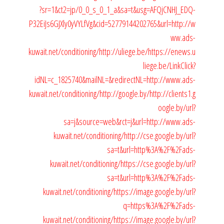
?sr=1&ct2=jp/0_0_s_0_1_a&sa=t&usg=AFQjCNHJ_EDQ-
P32EiJs6GJXly0yVYLfVg&cid=52779144202765&url=http://w
ww.ads-
kuwait.net/conditioning/
http://uliege.be/
https://enews.u
liege.be/LinkClick?
idNL=c_1825740&mailNL=&redirectNL=http://www.ads-
kuwait.net/conditioning/
http://google.by/
http://clients1.g
oogle.by/url?
sa=j&source=web&rct=j&url=http://www.ads-
kuwait.net/conditioning/
http://cse.google.by/url?
sa=t&url=http%3A%2F%2Fads-
kuwait.net/conditioning/
https://cse.google.by/url?
sa=t&url=http%3A%2F%2Fads-
kuwait.net/conditioning/
https://image.google.by/url?
q=https%3A%2F%2Fads-
kuwait.net/conditioning/
https://image.google.by/url?