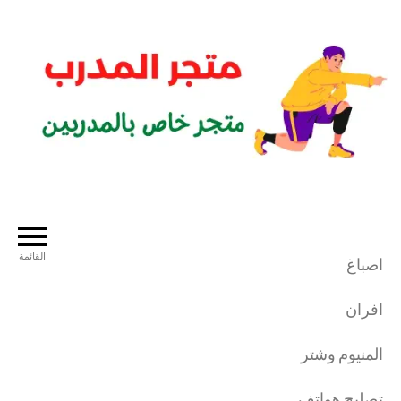
لتجاوز
لى
لمحتوى
متجر المدرب
متجر خاص بالمدربين الرياضيين
القائمة
اصباغ
افران
المنيوم وشتر
تصليح هواتف