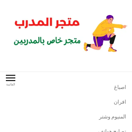
لتجاوز
لى
لمحتوى
متجر المدرب
متجر خاص بالمدربين الرياضيين
القائمة
اصباغ
افران
المنيوم وشتر
تصليح هواتف