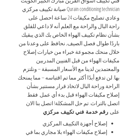
فني تكييف اسواق القرين مبارك الكبير الكويت
Qurain conditioning technician صيانة تكييف مركزي
وعادي تصليح مكيفات 24 ساعة احصل على
راحة البال والراحة مع العلم أنه لا داعي للقلق
بشأن نظام تكييف الهواء الخاص بك الذي يبقيك
باردًا طوال فصل الصيف, نحافظ على وعدنا من
خلال منحك مجموعة خبراء من خيارات إصلاح
مكيفات الهواء من قبل الفنيين المدربين
والمعتمدين لدينا مع الأسعار المسبقة – ونلتزم
بها. لن تدفع أبدًا أكثر مما تم اقتباسه – مما يمنحك
الراحة وراحة البال لاتخاذ قرار مستنير بشأن
إصلاح مكيفات الهواء قبل بدء أي عمل. فقط
اتصل بالتراث. تم حل المشكلة! اتصل بنا الان
على
رقم خدمة فني تكييف مركزي
إصلاح أجهزة التكييف المركزي
إصلاح مكيفات الهواء بلا مجاري بما في