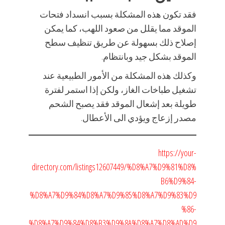
فقد تكون هذه المشكلة بسبب انسداد فتحات
الموقد مما يقلل من صعود اللهب، كما يمكن
إصلاح ذلك بسهولة عن طريق تنظيف سطح
الموقد بشكل جيد وبانتظام.
وكذلك هذه المشكلة من الأمور الطبيعية عند
تشغيل طباخات الغاز، ولكن إذا استمر لفترة
طويلة بعد إشعال الموقد فقد يصبح الشحم
مصدر إزعاج ويؤدي الى الأعطال.
https://your-
directory.com/listings12607449/%D8%A7%D9%81%D8%
B6%D9%84-
%D8%A7%D9%84%D8%A7%D9%85%D8%A7%D9%83%D9
%86-
%D8%A7%D9%84%D8%B3%D9%8A%D8%A7%D8%AD%D9