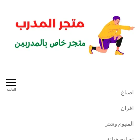
لتجاوز
لى
لمحتوى
متجر المدرب
متجر خاص بالمدربين الرياضيين
القائمة
اصباغ
افران
المنيوم وشتر
تصليح هواتف