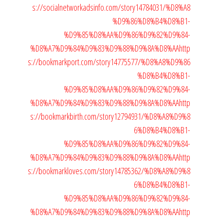
s://socialnetworkadsinfo.com/story14784031/%D8%A8
%D9%86%D8%B4%D8%B1-
%D9%85%D8%AA%D9%86%D9%82%D9%84-
%D8%A7%D9%84%D9%83%D9%88%D9%8A%D8%AA
http
s://bookmarkport.com/story14775577/%D8%A8%D9%86
%D8%B4%D8%B1-
%D9%85%D8%AA%D9%86%D9%82%D9%84-
%D8%A7%D9%84%D9%83%D9%88%D9%8A%D8%AA
http
s://bookmarkbirth.com/story12794931/%D8%A8%D9%8
6%D8%B4%D8%B1-
%D9%85%D8%AA%D9%86%D9%82%D9%84-
%D8%A7%D9%84%D9%83%D9%88%D9%8A%D8%AA
http
s://bookmarkloves.com/story14785362/%D8%A8%D9%8
6%D8%B4%D8%B1-
%D9%85%D8%AA%D9%86%D9%82%D9%84-
%D8%A7%D9%84%D9%83%D9%88%D9%8A%D8%AA
http