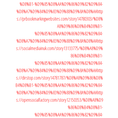
%D8%B1-%D9%85%D8%AA%D9%86%D9%82%D9%84-
%D8%A7%D9%84%D9%83%D9%88%D9%8A%D8%AA
http
s://prbookmarkingwebsites.com/story14780303/%D8%
A8%D9%86%D8%B4%D8%B1-
%D9%85%D8%AA%D9%86%D9%82%D9%84-
%D8%A7%D9%84%D9%83%D9%88%D9%8A%D8%AA
http
s://socialmediainuk.com/story13133775/%D8%A8%D9%
86%D8%B4%D8%B1-
%D9%85%D8%AA%D9%86%D9%82%D9%84-
%D8%A7%D9%84%D9%83%D9%88%D9%8A%D8%AA
http
s://dirstop.com/story14781787/%D8%A8%D9%86%D8%
B4%D8%B1-%D9%85%D8%AA%D9%86%D9%82%D9%84-
%D8%A7%D9%84%D9%83%D9%88%D9%8A%D8%AA
http
s://opensocialfactory.com/story12150353/%D8%A8%D9
%86%D8%B4%D8%B1-
%D9%85%D8%AA%D9%86%D9%82%D9%84-