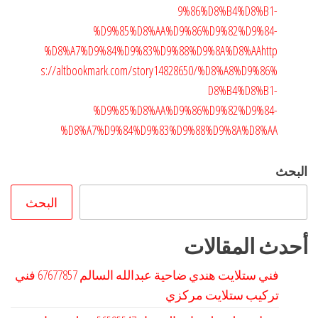
9%86%D8%B4%D8%B1-
%D9%85%D8%AA%D9%86%D9%82%D9%84-
%D8%A7%D9%84%D9%83%D9%88%D9%8A%D8%AA
http
s://altbookmark.com/story14828650/%D8%A8%D9%86%
D8%B4%D8%B1-
%D9%85%D8%AA%D9%86%D9%82%D9%84-
%D8%A7%D9%84%D9%83%D9%88%D9%8A%D8%AA
البحث
البحث
أحدث المقالات
فني ستلايت هندي ضاحية عبدالله السالم 67677857 فني
تركيب ستلايت مركزي