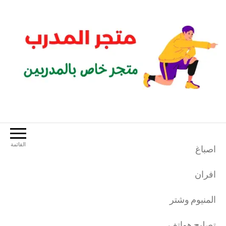
لتجاوز
لى
لمحتوى
متجر المدرب
متجر خاص بالمدربين الرياضيين
القائمة
اصباغ
افران
المنيوم وشتر
تصليح هواتف