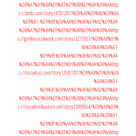
%D8%A7%D9%84%D9%83%D9%88%D9%8A%D8%AA
http
s://ztndz.com/story14781287/%D8%A8%D9%86%D8%B4
%D8%B1-%D9%85%D8%AA%D9%86%D9%82%D9%84-
%D8%A7%D9%84%D9%83%D9%88%D9%8A%D8%AA
http
s://gorillasocialwork.com/story13272927/%D8%A8%D9%
86%D8%B4%D8%B1-
%D9%85%D8%AA%D9%86%D9%82%D9%84-
%D8%A7%D9%84%D9%83%D9%88%D9%8A%D8%AA
http
s://socialrus.com/story12581707/%D8%A8%D9%86%D8
%B4%D8%B1-
%D9%85%D8%AA%D9%86%D9%82%D9%84-
%D8%A7%D9%84%D9%83%D9%88%D9%8A%D8%AA
http
s://socialmediastore.net/story13099564/%D8%A8%D9%
86%D8%B4%D8%B1-
%D9%85%D8%AA%D9%86%D9%82%D9%84-
%D8%A7%D9%84%D9%83%D9%88%D9%8A%D8%AA
http