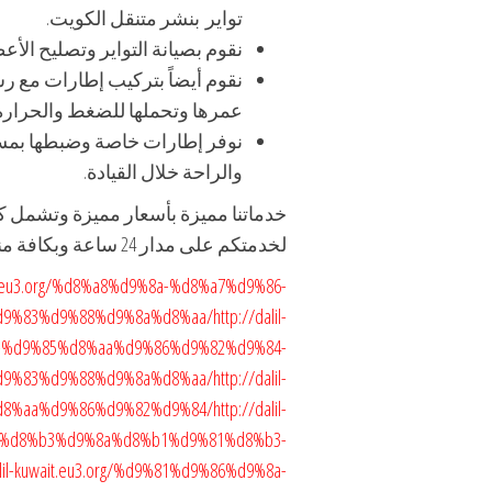
تواير بنشر متنقل الكويت.
نقوم بصيانة التواير وتصليح الأ
نقوم أيضاً بتركيب إطارات مع ر
عمرها وتحملها للضغط والحرارة
نوفر إطارات خاصة وضبطها بمس
والراحة خلال القيادة.
خدماتنا مميزة بأسعار مميزة وتشمل ك
لخدمتكم على مدار 24 ساعة وبكافة مناطق الكويت.
wait.eu3.org/%d8%a8%d9%8a-%d8%a7%d9%86-
d9%83%d9%88%d9%8a%d8%aa/
http://dalil-
b1-%d9%85%d8%aa%d9%86%d9%82%d9%84-
d9%83%d9%88%d9%8a%d8%aa/
http://dalil-
%d8%aa%d9%86%d9%82%d9%84/
http://dalil-
8a-%d8%b3%d9%8a%d8%b1%d9%81%d8%b3-
alil-kuwait.eu3.org/%d9%81%d9%86%d9%8a-