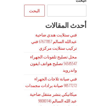
البحث
البحث
أحدث المقالات
فني ستلايت هندي ضاحية
عبدالله السالم 67677857 فني
تركيب ستلايت مركزي
محل تصليح تلفونات الجهراء
56585547 تصليح هواتف ايفون
واندرويد
فني صيانة ثلاجات الجهراء
98577272 صيانة برادات مجمدات
ميكانيكي بنشر متنقل ضاحية