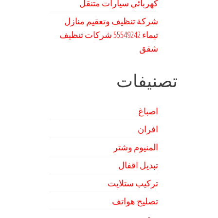
كهربائي سيارات متنقل
شركة تنظيف وتعقيم منازل
تيماء 55549242 شركات تنظيف
شقق
تصنيفات
اصباغ
افران
المنيوم وشتر
تبديل اقفال
تركيب ستلايت
تصليح هواتف