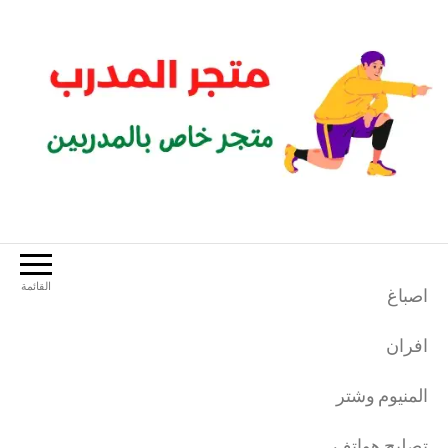
لتجاوز
لى
لمحتوى
متجر المدرب
متجر خاص بالمدربين الرياضيين
القائمة
اصباغ
افران
المنيوم وشتر
تصليح هواتف