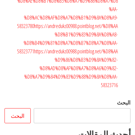
%D8%AE%D8%B1%D8%B3%D8%A7%D9%86%D8%A7%D8
%AA-
%D8%AC%D8%AF%D8%A7%D8%B1%D9%8A%D8%A9-
58323780
https://andredukz00988.pointblog.net/%D8%AA
%D8%B1%D9%83%D9%8A%D8%A8-
%D8%B4%D9%81%D8%A7%D8%B7%D8%A7%D8%AA-
58323771
https://andredukz00988.pointblog.net/%D8%AA
%D9%86%D8%B3%D9%8A%D9%82-
%D8%AD%D8%AF%D8%A7%D8%A6%D9%82-
%D8%A7%D9%84%D9%83%D9%88%D9%8A%D8%AA-
58323716
البحث
البحث
أحدث المقالات