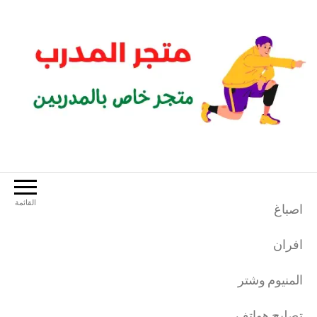
لتجاوز
لى
لمحتوى
متجر المدرب
متجر خاص بالمدربين الرياضيين
القائمة
اصباغ
افران
المنيوم وشتر
تصليح هواتف