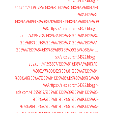
sqhxm54322.bloggin-
ads.com/41395785/%D8%B5%D9%86%D8%A7%D8%AF%
D9%8A%D9%82-
%D8%A7%D9%84%D8%AD%D8%B1%D8%A7%D8%A6%D9
%82
https://alexisqhxm54322.bloggin-
ads.com/41395798/%D8%BA%D8%B3%D9%8A%D9%84-
%D8%B3%D9%8A%D8%A7%D8%B1%D8%A7%D8%AA-
%D8%A7%D9%84%D9%83%D9%88%D9%8A%D8%AA
http
s://alexisqhxm54322.bloggin-
ads.com/41395807/%D9%81%D8%AA%D8%AD-
%D8%A7%D9%82%D9%81%D8%A7%D9%84-
%D8%A8%D8%A7%D9%84%D9%83%D9%88%D9%8A%D8
%AA
https://alexisqhxm54322.bloggin-
ads.com/41395819/%D9%85%D8%B9%D9%84%D9%85-
%D8%AA%D8%B1%D9%83%D9%8A%D8%A8-
%D8%A8%D8%A7%D8%B1%D9%83%D9%8A%D9%87-