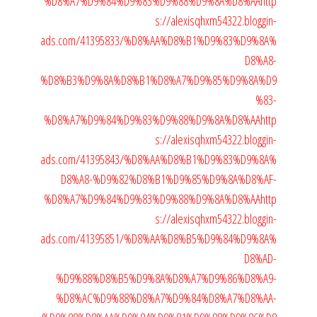
%D8%A7%D9%84%D9%83%D9%88%D9%8A%D8%AA
http
s://alexisqhxm54322.bloggin-
ads.com/41395833/%D8%AA%D8%B1%D9%83%D9%8A%
D8%A8-
%D8%B3%D9%8A%D8%B1%D8%A7%D9%85%D9%8A%D9
%83-
%D8%A7%D9%84%D9%83%D9%88%D9%8A%D8%AA
http
s://alexisqhxm54322.bloggin-
ads.com/41395843/%D8%AA%D8%B1%D9%83%D9%8A%
D8%A8-%D9%82%D8%B1%D9%85%D9%8A%D8%AF-
%D8%A7%D9%84%D9%83%D9%88%D9%8A%D8%AA
http
s://alexisqhxm54322.bloggin-
ads.com/41395851/%D8%AA%D8%B5%D9%84%D9%8A%
D8%AD-
%D9%88%D8%B5%D9%8A%D8%A7%D9%86%D8%A9-
%D8%AC%D9%88%D8%A7%D9%84%D8%A7%D8%AA-