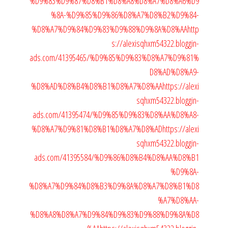
%D9%83%D9%87%D8%B1%D8%A8%D8%A7%D8%A6%D9
%8A-%D9%85%D9%86%D8%A7%D8%B2%D9%84-
%D8%A7%D9%84%D9%83%D9%88%D9%8A%D8%AA
http
s://alexisqhxm54322.bloggin-
ads.com/41395465/%D9%85%D9%83%D8%A7%D9%81%
D8%AD%D8%A9-
%D8%AD%D8%B4%D8%B1%D8%A7%D8%AA
https://alexi
sqhxm54322.bloggin-
ads.com/41395474/%D9%85%D9%83%D8%AA%D8%A8-
%D8%A7%D9%81%D8%B1%D8%A7%D8%AD
https://alexi
sqhxm54322.bloggin-
ads.com/41395584/%D9%86%D8%B4%D8%AA%D8%B1
%D9%8A-
%D8%A7%D9%84%D8%B3%D9%8A%D8%A7%D8%B1%D8
%A7%D8%AA-
%D8%A8%D8%A7%D9%84%D9%83%D9%88%D9%8A%D8