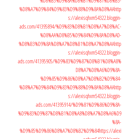
%D8%B3%D9%8A%D8%B1%D9%81%D8%B3-
%D8%A7%D9%84%D9%83%D9%88%D9%8A%D8%AA
http
s://alexisqhxm54322.bloggin-
ads.com/41395894/%D9%83%D8%B1%D8%A7%D8%AC-
%D8%AA%D8%B5%D9%84%D9%8A%D8%AD-
%D8%B3%D9%8A%D8%A7%D8%B1%D8%A7%D8%AA
http
s://alexisqhxm54322.bloggin-
ads.com/41395905/%D9%83%D9%87%D8%B1%D8%A8%
D8%A7%D8%A6%D9%8A-
%D9%85%D9%86%D8%A7%D8%B2%D9%84-
%D8%A7%D9%84%D9%83%D9%88%D9%8A%D8%AA
http
s://alexisqhxm54322.bloggin-
ads.com/41395914/%D9%81%D9%86%D9%8A-
%D9%83%D9%87%D8%B1%D8%A8%D8%A7%D8%A6%D9
%8A-
%D9%85%D9%86%D8%A7%D8%B2%D9%84
https://alexi