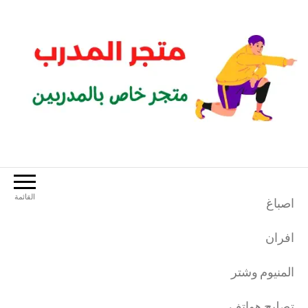
لتجاوز
لى
لمحتوى
متجر المدرب
متجر خاص بالمدربين الرياضيين
القائمة
اصباغ
افران
المنيوم وشتر
تصليح هواتف