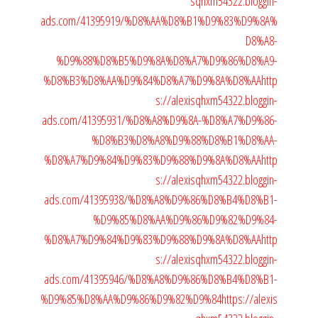
sqhxm54322.bloggin-
ads.com/41395919/%D8%AA%D8%B1%D9%83%D9%8A%
D8%A8-
%D9%88%D8%B5%D9%8A%D8%A7%D9%86%D8%A9-
%D8%B3%D8%AA%D9%84%D8%A7%D9%8A%D8%AA
http
s://alexisqhxm54322.bloggin-
ads.com/41395931/%D8%A8%D9%8A-%D8%A7%D9%86-
%D8%B3%D8%A8%D9%88%D8%B1%D8%AA-
%D8%A7%D9%84%D9%83%D9%88%D9%8A%D8%AA
http
s://alexisqhxm54322.bloggin-
ads.com/41395938/%D8%A8%D9%86%D8%B4%D8%B1-
%D9%85%D8%AA%D9%86%D9%82%D9%84-
%D8%A7%D9%84%D9%83%D9%88%D9%8A%D8%AA
http
s://alexisqhxm54322.bloggin-
ads.com/41395946/%D8%A8%D9%86%D8%B4%D8%B1-
%D9%85%D8%AA%D9%86%D9%82%D9%84
https://alexis