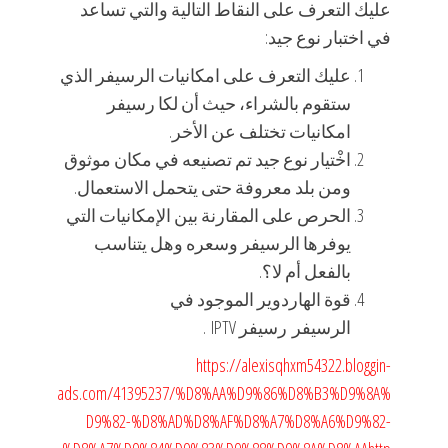
عليك التعرف على النقاط التالية والتي تساعد
في اختبار نوع جيد:
عليك التعرف على امكانيات الرسيفر الذي
ستقوم بالشراء، حيث أن لكا رسيفر
امكانيات تختلف عن الأخر.
اخْتيار نوع جيد تم تصنيعه في مكان موثوق
ومن بلد معروفة حتى يتحمل الاستعمال.
الحرص على المقارنة بين الإمكانيات التي
يوفرها الرسيفر وسعره وهل يتناسب
بالفعل أم لا؟.
قوة الهاردوير الموجود في
الرسيفر رسيفر IPTV .
https://alexisqhxm54322.bloggin-
ads.com/41395237/%D8%AA%D9%86%D8%B3%D9%8A%
D9%82-%D8%AD%D8%AF%D8%A7%D8%A6%D9%82-