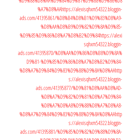
%D9%88%D8%AA%D9%84%D9%81%D9%88%D9%86%D8
%A7%D8%AA
https://alexisqhxm54322.bloggin-
ads.com/41395861/%D8%B4%D8%B1%D9%83%D8%A9-
%D8%AA%D8%B9%D9%82%D9%8A%D9%85-
%D9%85%D9%86%D8%A7%D8%B2%D9%84
https://alexi
sqhxm54322.bloggin-
ads.com/41395870/%D8%AA%D9%86%D8%B8%D9%8A%
D9%81-%D9%85%D9%86%D8%A7%D8%B2%D9%84-
%D8%A7%D9%84%D9%83%D9%88%D9%8A%D8%AA
http
s://alexisqhxm54322.bloggin-
ads.com/41395877/%D9%81%D8%AA%D8%AD-
%D8%A7%D9%82%D9%81%D8%A7%D9%84-
%D8%A7%D8%A8%D9%88%D8%A7%D8%A8-
%D8%A7%D9%84%D9%83%D9%88%D9%8A%D8%AA
http
s://alexisqhxm54322.bloggin-
ads.com/41395881/%D9%85%D9%82%D9%88%D9%8A-