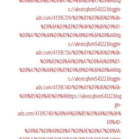
%D8%BA%D8%B3%D8%A7%D9%84%D8%A7%D8%AA
http
s://alexisqhxm54322.bloggin-
ads.com/41395729/%D9%81%D9%86%D9%8A-
%D8%AA%D9%83%D9%8A%D9%8A%D9%81-
%D8%A7%D9%84%D9%83%D9%88%D9%8A%D8%AA
http
s://alexisqhxm54322.bloggin-
ads.com/41395736/%D9%81%D9%86%D9%8A-
%D8%B3%D8%AA%D8%A7%D8%A6%D8%B1-
%D8%A7%D9%84%D9%83%D9%88%D9%8A%D8%AA
http
s://alexisqhxm54322.bloggin-
ads.com/41395740/%D9%81%D9%86%D9%8A-
%D8%B5%D8%AD%D9%8A
https://alexisqhxm54322.blog
gin-
ads.com/41395749/%D8%AA%D8%B5%D9%84%D9%8A%
D8%AD-
%D8%B7%D8%A8%D8%A7%D8%AE%D8%A7%D8%AA-