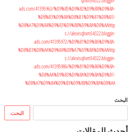
qhxm54322.bloggin-
ads.com/41395963/%D9%85%D9%82%D9%88%D9%8A-
%D8%B3%D9%8A%D8%B1%D9%81%D8%B3-
%D8%A7%D9%84%D9%83%D9%88%D9%8A%D8%AA
http
s://alexisqhxm54322.bloggin-
ads.com/41395972/%D9%81%D9%86%D9%8A-
%D8%B3%D8%AA%D9%84%D8%A7%D9%8A%D8%AA
http
s://alexisqhxm54322.bloggin-
ads.com/41395986/%D9%81%D9%86%D9%8A-
%D8%AA%D9%83%D9%8A%D9%8A%D9%81-
%D8%A7%D9%84%D9%83%D9%88%D9%8A%D8%AA
البحث
البحث
أحدث المقالات