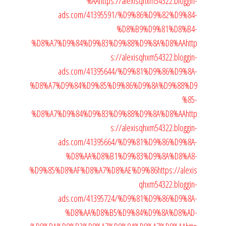
%AA
https://alexisqhxm54322.bloggin-
ads.com/41395591/%D9%86%D9%82%D9%84-
%D8%B9%D9%81%D8%B4-
%D8%A7%D9%84%D9%83%D9%88%D9%8A%D8%AA
http
s://alexisqhxm54322.bloggin-
ads.com/41395644/%D9%81%D9%86%D9%8A-
%D8%A7%D9%84%D9%85%D9%86%D9%8A%D9%88%D9
%85-
%D8%A7%D9%84%D9%83%D9%88%D9%8A%D8%AA
http
s://alexisqhxm54322.bloggin-
ads.com/41395664/%D9%81%D9%86%D9%8A-
%D8%AA%D8%B1%D9%83%D9%8A%D8%A8-
%D9%85%D8%AF%D8%A7%D8%AE%D9%86
https://alexis
qhxm54322.bloggin-
ads.com/41395724/%D9%81%D9%86%D9%8A-
%D8%AA%D8%B5%D9%84%D9%8A%D8%AD-