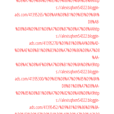
%D8%A7%D9%84%D9%83%D9%88%D9%8A%D8%AA
http
s://alexisqhxm54322.bloggin-
ads.com/41395265/%D8%AA%D8%B1%D9%83%D9%8A%
D8%A8-
%D8%B4%D9%81%D8%A7%D8%B7%D8%A7%D8%AA
http
s://alexisqhxm54322.bloggin-
ads.com/41395278/%D9%81%D8%AA%D8%AD-
%D8%AE%D8%B1%D8%B3%D8%A7%D9%86%D8%A7%D8
%AA-
%D8%AC%D8%AF%D8%A7%D8%B1%D9%8A%D8%A9
http
s://alexisqhxm54322.bloggin-
ads.com/41395300/%D9%83%D8%A7%D9%85%D9%8A%
D8%B1%D8%A7%D8%AA-
%D9%85%D8%B1%D8%A7%D9%82%D8%A8%D8%A9
http
s://alexisqhxm54322.bloggin-
ads.com/41395452/%D9%81%D9%86%D9%8A-