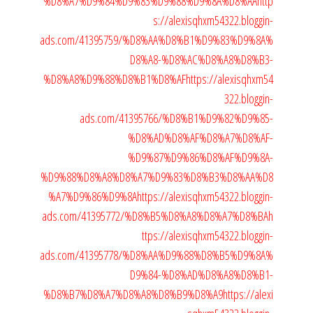
%D8%A7%D9%84%D9%83%D9%88%D9%8A%D8%AA
http
s://alexisqhxm54322.bloggin-
ads.com/41395759/%D8%AA%D8%B1%D9%83%D9%8A%
D8%A8-%D8%AC%D8%A8%D8%B3-
%D8%A8%D9%88%D8%B1%D8%AF
https://alexisqhxm54
322.bloggin-
ads.com/41395766/%D8%B1%D9%82%D9%85-
%D8%AD%D8%AF%D8%A7%D8%AF-
%D9%87%D9%86%D8%AF%D9%8A-
%D9%88%D8%A8%D8%A7%D9%83%D8%B3%D8%AA%D8
%A7%D9%86%D9%8A
https://alexisqhxm54322.bloggin-
ads.com/41395772/%D8%B5%D8%A8%D8%A7%D8%BA
h
ttps://alexisqhxm54322.bloggin-
ads.com/41395778/%D8%AA%D9%88%D8%B5%D9%8A%
D9%84-%D8%AD%D8%A8%D8%B1-
%D8%B7%D8%A7%D8%A8%D8%B9%D8%A9
https://alexi