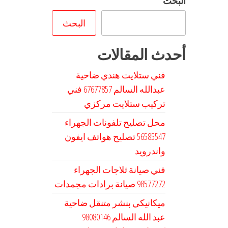
البحث
البحث
أحدث المقالات
فني ستلايت هندي ضاحية
عبدالله السالم 67677857 فني
تركيب ستلايت مركزي
محل تصليح تلفونات الجهراء
56585547 تصليح هواتف ايفون
واندرويد
فني صيانة ثلاجات الجهراء
98577272 صيانة برادات مجمدات
ميكانيكي بنشر متنقل ضاحية