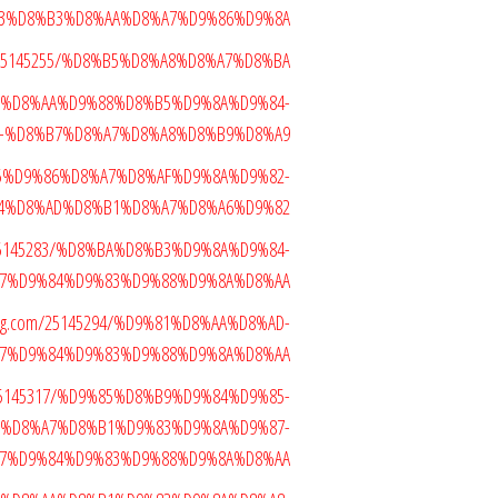
3%D8%B3%D8%AA%D8%A7%D9%86%D9%8A
om/25145255/%D8%B5%D8%A8%D8%A7%D8%BA
5257/%D8%AA%D9%88%D8%B5%D9%8A%D9%84-
-%D8%B7%D8%A7%D8%A8%D8%B9%D8%A9
D8%B5%D9%86%D8%A7%D8%AF%D9%8A%D9%82-
4%D8%AD%D8%B1%D8%A7%D8%A6%D9%82
m/25145283/%D8%BA%D8%B3%D9%8A%D9%84-
7%D9%84%D9%83%D9%88%D9%8A%D8%AA
blog.com/25145294/%D9%81%D8%AA%D8%AD-
7%D9%84%D9%83%D9%88%D9%8A%D8%AA
m/25145317/%D9%85%D8%B9%D9%84%D9%85-
8%D8%A7%D8%B1%D9%83%D9%8A%D9%87-
7%D9%84%D9%83%D9%88%D9%8A%D8%AA