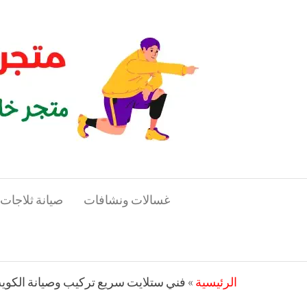
لتجاوز
متجر
لى
متجر
خاص
لمحتوى
المدرب
بالمدربين
الرياضيين
غسالات ونشافات
صيانة ثلاجات
الرئيسية
»
فني ستلايت سريع تركيب وصيانة الكوي