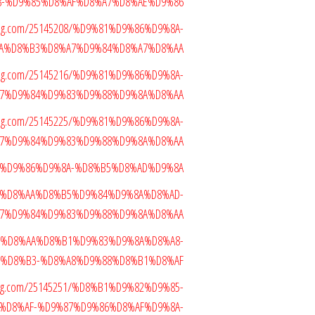
-%D9%85%D8%AF%D8%A7%D8%AE%D9%86
blog.com/25145208/%D9%81%D9%86%D9%8A-
A%D8%B3%D8%A7%D9%84%D8%A7%D8%AA
blog.com/25145216/%D9%81%D9%86%D9%8A-
7%D9%84%D9%83%D9%88%D9%8A%D8%AA
blog.com/25145225/%D9%81%D9%86%D9%8A-
7%D9%84%D9%83%D9%88%D9%8A%D8%AA
9%81%D9%86%D9%8A-%D8%B5%D8%AD%D9%8A
5240/%D8%AA%D8%B5%D9%84%D9%8A%D8%AD-
7%D9%84%D9%83%D9%88%D9%8A%D8%AA
5247/%D8%AA%D8%B1%D9%83%D9%8A%D8%A8-
%D8%B3-%D8%A8%D9%88%D8%B1%D8%AF
blog.com/25145251/%D8%B1%D9%82%D9%85-
%D8%AF-%D9%87%D9%86%D8%AF%D9%8A-