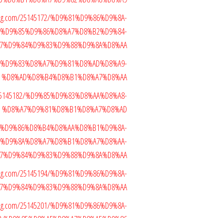
blog.com/25145172/%D9%81%D9%86%D9%8A-
%D9%85%D9%86%D8%A7%D8%B2%D9%84-
7%D9%84%D9%83%D9%88%D9%8A%D8%AA
D9%85%D9%83%D8%A7%D9%81%D8%AD%D8%A9-
%D8%AD%D8%B4%D8%B1%D8%A7%D8%AA
m/25145182/%D9%85%D9%83%D8%AA%D8%A8-
%D8%A7%D9%81%D8%B1%D8%A7%D8%AD
5186/%D9%86%D8%B4%D8%AA%D8%B1%D9%8A-
%D9%8A%D8%A7%D8%B1%D8%A7%D8%AA-
7%D9%84%D9%83%D9%88%D9%8A%D8%AA
blog.com/25145194/%D9%81%D9%86%D9%8A-
7%D9%84%D9%83%D9%88%D9%8A%D8%AA
blog.com/25145201/%D9%81%D9%86%D9%8A-