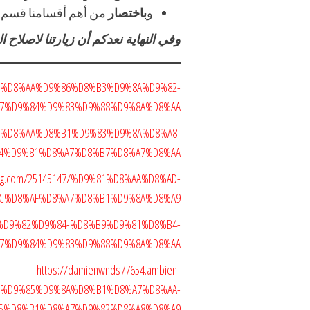
و
باختصار
من أهم أقسامنا قسم م
وفي النهاية نعدكم أن زيارتنا لاصلاح
5132/%D8%AA%D9%86%D8%B3%D9%8A%D9%82-
7%D9%84%D9%83%D9%88%D9%8A%D8%AA
5139/%D8%AA%D8%B1%D9%83%D9%8A%D8%A8-
4%D9%81%D8%A7%D8%B7%D8%A7%D8%AA
blog.com/25145147/%D9%81%D8%AA%D8%AD-
C%D8%AF%D8%A7%D8%B1%D9%8A%D8%A9
9%86%D9%82%D9%84-%D8%B9%D9%81%D8%B4-
7%D9%84%D9%83%D9%88%D9%8A%D8%AA
https://damienwnds77654.ambien-
A7%D9%85%D9%8A%D8%B1%D8%A7%D8%AA-
5%D8%B1%D8%A7%D9%82%D8%A8%D8%A9