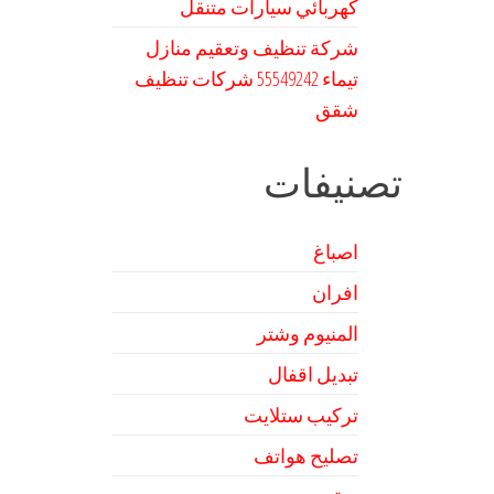
كهربائي سيارات متنقل
شركة تنظيف وتعقيم منازل
تيماء 55549242 شركات تنظيف
شقق
تصنيفات
اصباغ
افران
المنيوم وشتر
تبديل اقفال
تركيب ستلايت
تصليح هواتف