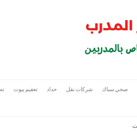
صحي سباك
شركات نقل
حداد
تعقيم بيوت
تص
ت