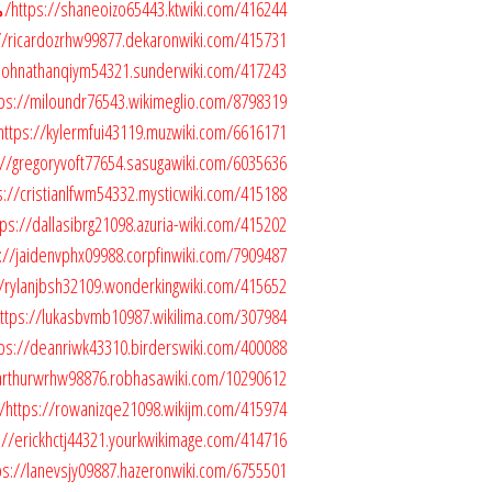
https://shaneoizo65443.ktwiki.com/416244/موقع
ttps://ricardozrhw99877.dekaronwiki.com/415731
ps://johnathanqiym54321.sunderwiki.com/417243
https://miloundr76543.wikimeglio.com/8798319/م
https://kylermfui43119.muzwiki.com/6616171/موقع
https://gregoryvoft77654.sasugawiki.com/6035636
https://cristianlfwm54332.mysticwiki.com/415188/
https://dallasibrg21098.azuria-wiki.com/415202/مو
https://jaidenvphx09988.corpfinwiki.com/7909487
tps://rylanjbsh32109.wonderkingwiki.com/415652
https://lukasbvmb10987.wikilima.com/307984/موق
https://deanriwk43310.birderswiki.com/400088/م
ps://arthurwrhw98876.robhasawiki.com/10290612
https://rowanizqe21098.wikijm.com/415974/موقع
https://erickhctj44321.yourkwikimage.com/414716
https://lanevsjy09887.hazeronwiki.com/6755501/م