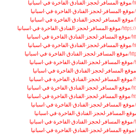
يا
رة-في-اسبانيا
انيا
يا
سبانيا
ا
ا
نيا
نيا
ا