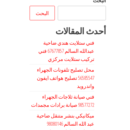
البحث
البحث
أحدث المقالات
فني ستلايت هندي ضاحية
عبدالله السالم 67677857 فني
تركيب ستلايت مركزي
محل تصليح تلفونات الجهراء
56585547 تصليح هواتف ايفون
واندرويد
فني صيانة ثلاجات الجهراء
98577272 صيانة برادات مجمدات
ميكانيكي بنشر متنقل ضاحية