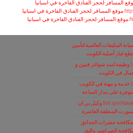
-اسبانيا
يا
يانة المكيفات العالمية لتأمين
طع غيار أصلية الكويت
51 وظيفة لسد شواغر فنيين و
مال في الكويت
53 خدمة و مهنة في الكويت
توفرة على مدار الساعة
Bein sport Kuwait وكيل بي ان
بورت المنطقة العاشرة
كافحة حشرات الحدائق
كافحة الصراصير والبق