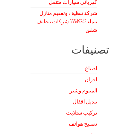
كهربائي سيارات متنقل
شركة تنظيف وتعقيم منازل
تيماء 55549242 شركات تنظيف
شقق
تصنيفات
اصباغ
افران
المنيوم وشتر
تبديل اقفال
تركيب ستلايت
تصليح هواتف