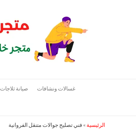
لتجاوز
متجر
لى
متجر
خاص
لمحتوى
المدرب
بالمدربين
الرياضيين
غسالات ونشافات
صيانة ثلاجات
الرئيسية
»
فني تصليح جوالات متنقل الفروانية