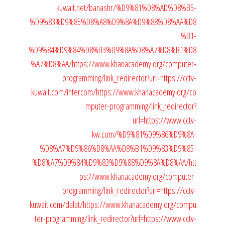
kuwait.net/banashr/%D9%81%D8%AD%D8%B5-
%D9%83%D9%85%D8%A8%D9%8A%D9%88%D8%AA%D8
%B1-
%D9%84%D9%84%D8%B3%D9%8A%D8%A7%D8%B1%D8
%A7%D8%AA/
https://www.khanacademy.org/computer-
programming/link_redirector?url=https://cctv-
kuwait.com/intercom/
https://www.khanacademy.org/co
mputer-programming/link_redirector?
url=https://www.cctv-
kw.com/%D9%81%D9%86%D9%8A-
%D8%A7%D9%86%D8%AA%D8%B1%D9%83%D9%85-
%D8%A7%D9%84%D9%83%D9%88%D9%8A%D8%AA/
htt
ps://www.khanacademy.org/computer-
programming/link_redirector?url=https://cctv-
kuwait.com/dalat/
https://www.khanacademy.org/compu
ter-programming/link_redirector?url=https://www.cctv-