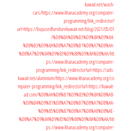
kuwait.net/wash-
cars/
https://www.khanacademy.org/computer-
programming/link_redirector?
url=https://buyusedfurniturekuwait.net/blog/2021/05/01
/%D8%BA%D8%B3%D9%8A%D9%84-
%D8%B3%D9%8A%D8%A7%D8%B1%D8%A7%D8%AA-
%D8%A7%D9%84%D9%83%D9%88%D9%8A%D8%AA/
htt
ps://www.khanacademy.org/computer-
programming/link_redirector?url=https://ads-
kuwait.net/aluminium/
https://www.khanacademy.org/co
mputer-programming/link_redirector?url=https://kuwait-
ad.com/%D8%AA%D8%B1%D9%83%D9%8A%D8%A8-
%D8%B4%D9%81%D8%A7%D8%B7%D8%A7%D8%AA-
%D9%85%D8%B7%D8%A7%D8%A8%D8%AE-
%D8%A7%D9%84%D9%83%D9%88%D9%8A%D8%AA/
htt
ps://www.khanacademy.org/computer-