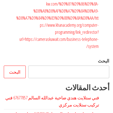
kw.com/%D9%81%D9%86%D9%8A-
%D8%A8%D8%AF%D8%A7%D9%84%D8%A9-
%D8%A7%D9%84%D9%83%D9%88%D9%8A%D8%AA/
htt
ps://www.khanacademy.org/computer-
programming/link_redirector?
url=https://cameraskuwait.com/business-telephone-
system/
البحث
البحث
أحدث المقالات
فني ستلايت هندي ضاحية عبدالله السالم 67677857 فني
تركيب ستلايت مركزي