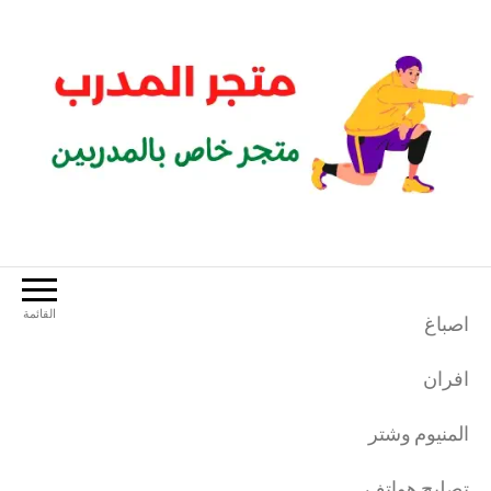
لتجاوز
لى
لمحتوى
متجر المدرب
متجر خاص بالمدربين الرياضيين
القائمة
اصباغ
افران
المنيوم وشتر
تصليح هواتف