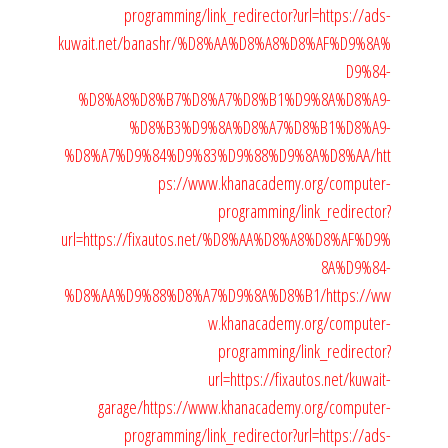
programming/link_redirector?url=https://ads-
kuwait.net/banashr/%D8%AA%D8%A8%D8%AF%D9%8A%
D9%84-
%D8%A8%D8%B7%D8%A7%D8%B1%D9%8A%D8%A9-
%D8%B3%D9%8A%D8%A7%D8%B1%D8%A9-
%D8%A7%D9%84%D9%83%D9%88%D9%8A%D8%AA/
htt
ps://www.khanacademy.org/computer-
programming/link_redirector?
url=https://fixautos.net/%D8%AA%D8%A8%D8%AF%D9%
8A%D9%84-
%D8%AA%D9%88%D8%A7%D9%8A%D8%B1/
https://ww
w.khanacademy.org/computer-
programming/link_redirector?
url=https://fixautos.net/kuwait-
garage/
https://www.khanacademy.org/computer-
programming/link_redirector?url=https://ads-