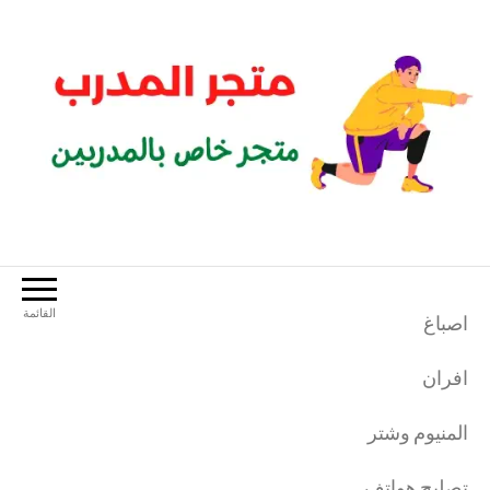
لتجاوز
لى
لمحتوى
متجر المدرب
متجر خاص بالمدربين الرياضيين
القائمة
اصباغ
افران
المنيوم وشتر
تصليح هواتف