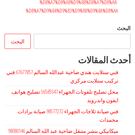
%D8%A7%D8%A8%D9%88%D8%A7%D8%A8-
%D8%A7%D9%84%D9%83%D9%88%D9%8A%D8%AA
البحث
البحث
أحدث المقالات
فني ستلايت هندي ضاحية عبدالله السالم 67677857 فني
تركيب ستلايت مركزي
محل تصليح تلفونات الجهراء 56585547 تصليح هواتف
ايفون واندرويد
فني صيانة ثلاجات الجهراء 98577272 صيانة برادات
مجمدات