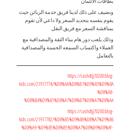
بطاقات الائتمان
ونضيف على ذلك لدينا فريق خدمة الزبائن حيث
يقوم بنفسه بتحديد السعر ولا داعي لأن تقوم
بمناقشة السعر مع فريق النقل
وذلك يلعب دور هام ببناء الثقة والمصداقية مع
العملاء واكتساب السمعه الحسنة والمصداقية
بالتعامل
https://cashdtjj70200.blog-
kids.com/21917774/%D8%AA%D8%B1%D9%83%D9%8A
%D8%A8-
%D8%B4%D9%81%D8%A7%D8%B7%D8%A7%D8%AA
https://cashdtjj70200.blog-
kids.com/21917782/%D8%B5%D9%8A%D8%A7%D9%86
%D8%A9-%D9%85%D8%B5%D8%A7%D8%B9%D8%AF-