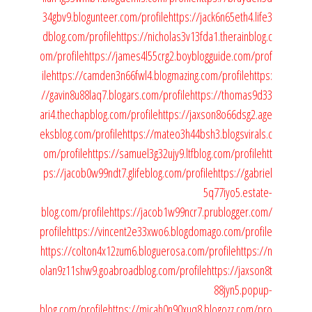
34gbv9.blogunteer.com/profile
https://jack6n65eth4.life3
dblog.com/profile
https://nicholas3v13fda1.therainblog.c
om/profile
https://james4l55crg2.boyblogguide.com/prof
ile
https://camden3n66fwl4.blogmazing.com/profile
https:
//gavin8u88laq7.blogars.com/profile
https://thomas9d33
ari4.thechapblog.com/profile
https://jaxson8o66dsg2.age
eksblog.com/profile
https://mateo3h44bsh3.blogsvirals.c
om/profile
https://samuel3g32ujy9.ltfblog.com/profile
htt
ps://jacob0w99ndt7.glifeblog.com/profile
https://gabriel
5q77iyo5.estate-
blog.com/profile
https://jacob1w99ncr7.prublogger.com/
profile
https://vincent2e33xwo6.blogdomago.com/profile
https://colton4x12zum6.bloguerosa.com/profile
https://n
olan9z11shw9.goabroadblog.com/profile
https://jaxson8t
88jyn5.popup-
blog.com/profile
https://micah0n90xuq8.blogozz.com/pro