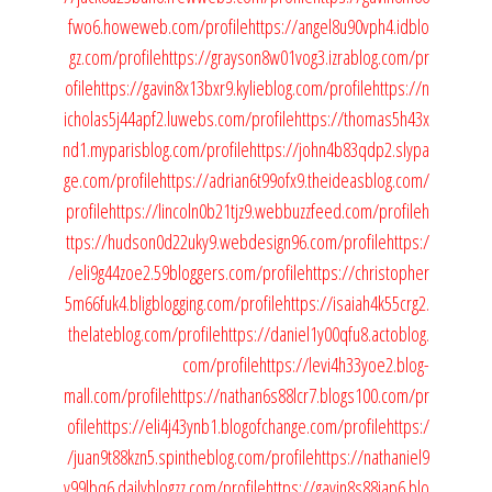
fwo6.howeweb.com/profile
https://angel8u90vph4.idblo
gz.com/profile
https://grayson8w01vog3.izrablog.com/pr
ofile
https://gavin8x13bxr9.kylieblog.com/profile
https://n
icholas5j44apf2.luwebs.com/profile
https://thomas5h43x
nd1.myparisblog.com/profile
https://john4b83qdp2.slypa
ge.com/profile
https://adrian6t99ofx9.theideasblog.com/
profile
https://lincoln0b21tjz9.webbuzzfeed.com/profile
h
ttps://hudson0d22uky9.webdesign96.com/profile
https:/
/eli9g44zoe2.59bloggers.com/profile
https://christopher
5m66fuk4.bligblogging.com/profile
https://isaiah4k55crg2.
thelateblog.com/profile
https://daniel1y00qfu8.actoblog.
com/profile
https://levi4h33yoe2.blog-
mall.com/profile
https://nathan6s88lcr7.blogs100.com/pr
ofile
https://eli4j43ynb1.blogofchange.com/profile
https:/
/juan9t88kzn5.spintheblog.com/profile
https://nathaniel9
v99lbq6.dailyblogzz.com/profile
https://gavin8s88jap6.blo