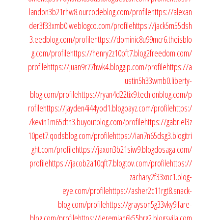
landon3b21rhw8.ourcodeblog.com/profile
https://alexan
der3f33xmb0.weblogco.com/profile
https://jack5m55dsh
3.eedblog.com/profile
https://dominic8u99mcr6.theisblo
g.com/profile
https://henry2z10pft7.blog2freedom.com/
profile
https://juan9r77hwk4.bloggip.com/profile
https://a
ustin5h33wmb0.liberty-
blog.com/profile
https://ryan4d22tix9.techionblog.com/p
rofile
https://jayden4i44yod1.blogpayz.com/profile
https:/
/kevin1m65dth3.buyoutblog.com/profile
https://gabriel3z
10pet7.qodsblog.com/profile
https://ian7n65dsg3.blogitri
ght.com/profile
https://jaxon3b21siw9.blogdosaga.com/
profile
https://jacob2a10qft7.blogtov.com/profile
https://
zachary2f33xnc1.blog-
eye.com/profile
https://asher2c11rgt8.snack-
blog.com/profile
https://grayson5g33vky9.fare-
blog.com/profile
https://jeremiah6k55brg2.blogsvila.com