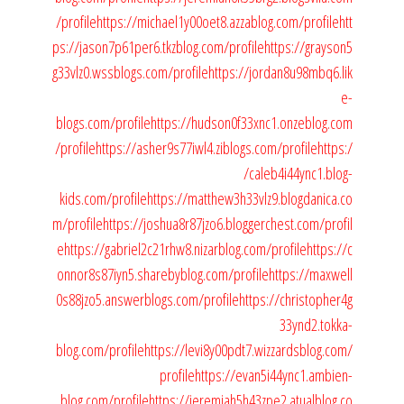
/profile
https://michael1y00oet8.azzablog.com/profile
htt
ps://jason7p61per6.tkzblog.com/profile
https://grayson5
g33vlz0.wssblogs.com/profile
https://jordan8u98mbq6.lik
e-
blogs.com/profile
https://hudson0f33xnc1.onzeblog.com
/profile
https://asher9s77iwl4.ziblogs.com/profile
https:/
/caleb4i44ync1.blog-
kids.com/profile
https://matthew3h33vlz9.blogdanica.co
m/profile
https://joshua8r87jzo6.bloggerchest.com/profil
e
https://gabriel2c21rhw8.nizarblog.com/profile
https://c
onnor8s87iyn5.sharebyblog.com/profile
https://maxwell
0s88jzo5.answerblogs.com/profile
https://christopher4g
33ynd2.tokka-
blog.com/profile
https://levi8y00pdt7.wizzardsblog.com/
profile
https://evan5i44ync1.ambien-
blog.com/profile
https://jeremiah5h43zpe2.atualblog.co