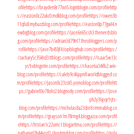
ofile
https://brayden8r77ixn5.loginblogin.com/profile
http
s://easton0c22ukz0.mdkblog.com/profile
https://owen3b
11qfu8.mybuzzblog.com/profile
https://easton8p77gwl4.n
ewbigblog.com/profile
https://jace6n65csh3.thenerdsblo
g.com/profile
https://adrian3d79trl7.theobloggers.com/p
rofile
https://jase7b45ljf4.topbloghub.com/profile
https:/
/zachary5c35khd3.ttblogs.com/profile
https://isaac5w13c
ys9.vblogetin.com/profile
https://chase6a34ifb2.win-
blog.com/profile
https://caleb9c46ppn8.worldblogged.co
m/profile
https://jason0c23zsk5.yomoblog.com/profile
htt
ps://gabriel0o78ohz2.blognody.com/profile
https://jose
ph2y36pqr9.jts-
blog.com/profile
https://nicholas8a23dxr8.rimmablog.co
m/profile
https://grayson1m78rmg4.bloggazza.com/profil
e
https://tristan1c22umc1.blogaritma.com/profile
https://
nathaniel3h44yod1.shoutmyblog.com/profile
https://nola