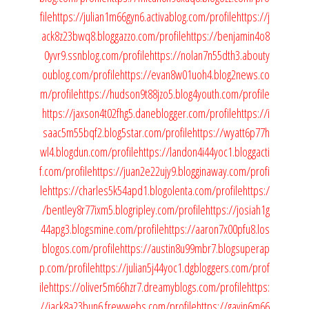
file
https://julian1m66gyn6.activablog.com/profile
https://j
ack8z23bwq8.bloggazzo.com/profile
https://benjamin4o8
0yvr9.ssnblog.com/profile
https://nolan7n55dth3.abouty
oublog.com/profile
https://evan8w01uoh4.blog2news.co
m/profile
https://hudson9t88jzo5.blog4youth.com/profile
https://jaxson4t02fhg5.daneblogger.com/profile
https://i
saac5m55bqf2.blog5star.com/profile
https://wyatt6p77h
wl4.blogdun.com/profile
https://landon4i44yoc1.bloggacti
f.com/profile
https://juan2e22ujy9.blogginaway.com/profi
le
https://charles5k54apd1.blogolenta.com/profile
https:/
/bentley8r77ixm5.blogripley.com/profile
https://josiah1g
44apg3.blogsmine.com/profile
https://aaron7x00pfu8.los
blogos.com/profile
https://austin8u99mbr7.blogsuperap
p.com/profile
https://julian5j44yoc1.dgbloggers.com/prof
ile
https://oliver5m66hzr7.dreamyblogs.com/profile
https:
//jack8a23bun6.frewwebs.com/profile
https://gavin6m66