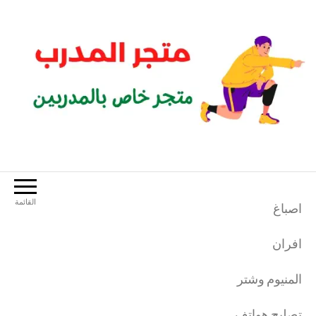
لتجاوز
لى
لمحتوى
متجر المدرب
متجر خاص بالمدربين الرياضيين
القائمة
اصباغ
افران
المنيوم وشتر
تصليح هواتف