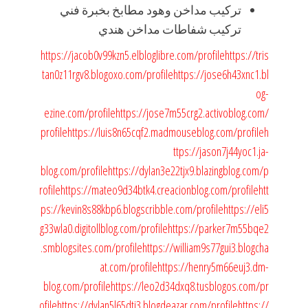
تركيب مداخن وهود مطابخ بخبرة فني
تركيب شفاطات مداخن هندي
https://jacob0v99kzn5.elbloglibre.com/profile
https://tris
tan0z11rgv8.blogoxo.com/profile
https://jose6h43xnc1.bl
og-
ezine.com/profile
https://jose7m55crg2.activoblog.com/
profile
https://luis8n65cqf2.madmouseblog.com/profile
h
ttps://jason7j44yoc1.ja-
blog.com/profile
https://dylan3e22tjx9.blazingblog.com/p
rofile
https://mateo9d34btk4.creacionblog.com/profile
htt
ps://kevin8s88kbp6.blogscribble.com/profile
https://eli5
g33wla0.digitollblog.com/profile
https://parker7m55bqe2
.smblogsites.com/profile
https://william9s77gui3.blogcha
at.com/profile
https://henry5m66euj3.dm-
blog.com/profile
https://leo2d34dxq8.tusblogos.com/pr
ofile
https://dylan5l65dti3.blogdeazar.com/profile
https://