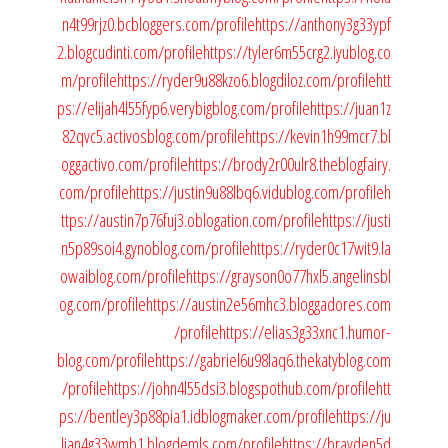
n4t99rjz0.bcbloggers.com/profile
https://anthony3g33ypf
2.blogcudinti.com/profile
https://tyler6m55crg2.iyublog.co
m/profile
https://ryder9u88kzo6.blogdiloz.com/profile
htt
ps://elijah4l55fyp6.verybigblog.com/profile
https://juan1z
82qvc5.activosblog.com/profile
https://kevin1h99mcr7.bl
oggactivo.com/profile
https://brody2r00ulr8.theblogfairy.
com/profile
https://justin9u88lbq6.vidublog.com/profile
h
ttps://austin7p76fuj3.oblogation.com/profile
https://justi
n5p89soi4.gynoblog.com/profile
https://ryder0c17wit9.la
owaiblog.com/profile
https://grayson0o77hxl5.angelinsbl
og.com/profile
https://austin2e56mhc3.bloggadores.com
/profile
https://elias3g33xnc1.humor-
blog.com/profile
https://gabriel6u98laq6.thekatyblog.com
/profile
https://john4l55dsi3.blogspothub.com/profile
htt
ps://bentley3p88pia1.idblogmaker.com/profile
https://ju
lian4g33wmb1.blogdemls.com/profile
https://brayden5d