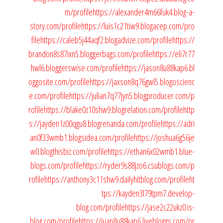
m/profile
https://alexander4m66fuk4.blog-a-
story.com/profile
https://luis1c21tiw9.blogacep.com/pro
file
https://caleb5j44aqf2.blogadvize.com/profile
https://
brandon8s87ixn5.bloggerbags.com/profile
https://eli7r77
hwl6.bloggerswise.com/profile
https://jason8u88kap6.bl
oggosite.com/profile
https://jaxson8q76gwl5.blogoscienc
e.com/profile
https://julian7q77jyn5.blogproducer.com/p
rofile
https://blake0z10shw9.blogrelation.com/profile
http
s://jayden1z00qgu8.blogrenanda.com/profile
https://adri
an0f33wmb1.blogsidea.com/profile
https://joshua6g56je
w0.blogthisbiz.com/profile
https://ethan6x02wmb1.blue-
blogs.com/profile
https://ryder9s88jzo6.csublogs.com/p
rofile
https://anthony3c11shw9.dailyhitblog.com/profile
ht
tps://kayden3l79tpm7.develop-
blog.com/profile
https://jase2c22ukz0.is-
blog.com/profile
https://juan8u88kap6.livebloggs.com/pr