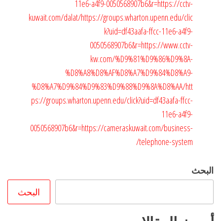
11e6-a4f9-0050568907b6&r=https://cctv-
kuwait.com/dalat/
https://groups.wharton.upenn.edu/clic
k?uid=df43aafa-ffcc-11e6-a4f9-
0050568907b6&r=https://www.cctv-
kw.com/%D9%81%D9%86%D9%8A-
%D8%A8%D8%AF%D8%A7%D9%84%D8%A9-
%D8%A7%D9%84%D9%83%D9%88%D9%8A%D8%AA/
htt
ps://groups.wharton.upenn.edu/click?uid=df43aafa-ffcc-
11e6-a4f9-
0050568907b6&r=https://cameraskuwait.com/business-
telephone-system/
البحث
البحث