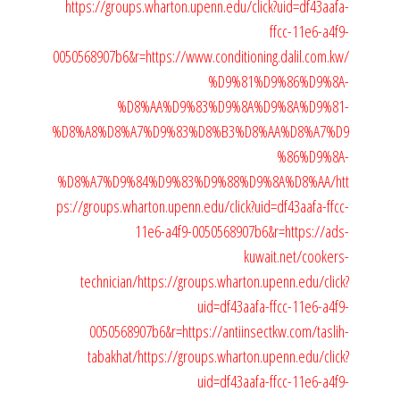
https://groups.wharton.upenn.edu/click?uid=df43aafa-
ffcc-11e6-a4f9-
0050568907b6&r=https://www.conditioning.dalil.com.kw/
%D9%81%D9%86%D9%8A-
%D8%AA%D9%83%D9%8A%D9%8A%D9%81-
%D8%A8%D8%A7%D9%83%D8%B3%D8%AA%D8%A7%D9
%86%D9%8A-
%D8%A7%D9%84%D9%83%D9%88%D9%8A%D8%AA/
htt
ps://groups.wharton.upenn.edu/click?uid=df43aafa-ffcc-
11e6-a4f9-0050568907b6&r=https://ads-
kuwait.net/cookers-
technician/
https://groups.wharton.upenn.edu/click?
uid=df43aafa-ffcc-11e6-a4f9-
0050568907b6&r=https://antiinsectkw.com/taslih-
tabakhat/
https://groups.wharton.upenn.edu/click?
uid=df43aafa-ffcc-11e6-a4f9-