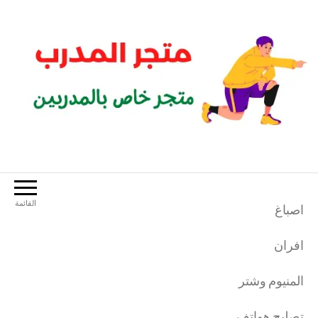
لتجاوز
لى
لمحتوى
متجر المدرب
متجر خاص بالمدربين الرياضيين
القائمة
اصباغ
افران
المنيوم وشتر
تصليح هواتف