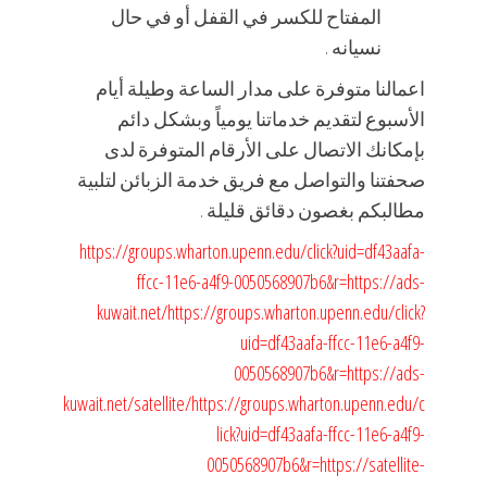
المفتاح للكسر في القفل أو في حال
نسيانه .
اعمالنا متوفرة على مدار الساعة وطيلة أيام
الأسبوع لتقديم خدماتنا يومياً وبشكل دائم
بإمكانك الاتصال على الأرقام المتوفرة لدى
صحفتنا والتواصل مع فريق خدمة الزبائن لتلبية
مطالبكم بغصون دقائق قليلة .
https://groups.wharton.upenn.edu/click?uid=df43aafa-
ffcc-11e6-a4f9-0050568907b6&r=https://ads-
kuwait.net/
https://groups.wharton.upenn.edu/click?
uid=df43aafa-ffcc-11e6-a4f9-
0050568907b6&r=https://ads-
kuwait.net/satellite/
https://groups.wharton.upenn.edu/c
lick?uid=df43aafa-ffcc-11e6-a4f9-
0050568907b6&r=https://satellite-