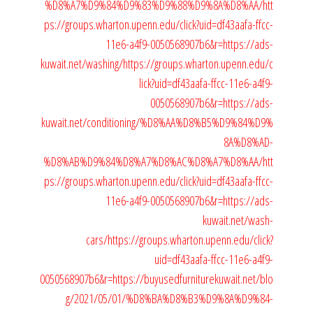
%D8%A7%D9%84%D9%83%D9%88%D9%8A%D8%AA/
htt
ps://groups.wharton.upenn.edu/click?uid=df43aafa-ffcc-
11e6-a4f9-0050568907b6&r=https://ads-
kuwait.net/washing/
https://groups.wharton.upenn.edu/c
lick?uid=df43aafa-ffcc-11e6-a4f9-
0050568907b6&r=https://ads-
kuwait.net/conditioning/%D8%AA%D8%B5%D9%84%D9%
8A%D8%AD-
%D8%AB%D9%84%D8%A7%D8%AC%D8%A7%D8%AA/
htt
ps://groups.wharton.upenn.edu/click?uid=df43aafa-ffcc-
11e6-a4f9-0050568907b6&r=https://ads-
kuwait.net/wash-
cars/
https://groups.wharton.upenn.edu/click?
uid=df43aafa-ffcc-11e6-a4f9-
0050568907b6&r=https://buyusedfurniturekuwait.net/blo
g/2021/05/01/%D8%BA%D8%B3%D9%8A%D9%84-