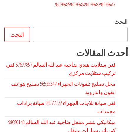
%D9%85%D9%84%D9%82%D8%A7
البحث
البحث
أحدث المقالات
فني ستلايت هندي ضاحية عبدالله السالم 67677857 فني
تركيب ستلايت مركزي
محل تصليح تلفونات الجهراء 56585547 تصليح هواتف
ايفون واندرويد
فني صيانة ثلاجات الجهراء 98577272 صيانة برادات
مجمدات
كهربائي سيارات متنقل