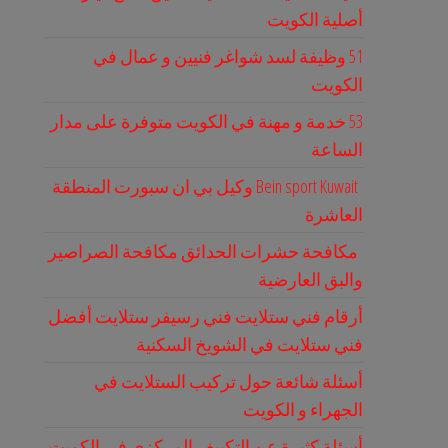
أصلية الكويت
51 وظيفة لسد شواغر فنيين و عمال في
الكويت
53 خدمة و مهنة في الكويت متوفرة على مدار
الساعة
Bein sport Kuwait وكيل بي ان سبورت المنطقة
العاشرة
مكافحة حشرات الحدائق مكافحة الصراصير
والبق العارضية
أرقام فني ستلايت فني رسيفر ستلايت أفضل
فني ستلايت في الشويخ السكنية
أسئلة شائعة حول تركيب الستلايت في
الجهراء و الكويت
أسئلة كثيرة عن التكييف المركزي في الكويت