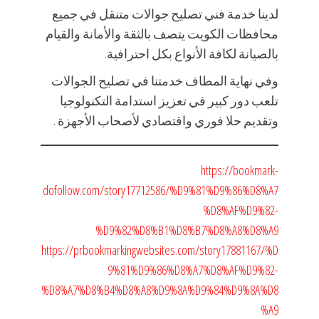
لدينا خدمة فني تصليح جوالات متنقل في جميع
محافظات الكويت يتصف بالثقة والأمانة والقيام
بالصيانة لكافة الأنواع بكل احترافية.
وفي نهاية المطاف خدمتنا في تصليح الجوالات
تلعب دور كبير في تعزيز استدامة التكنولوجيا
وتقديم حلا فوري واقتصادي لأصحاب الأجهزة .
https://bookmark-
dofollow.com/story17712586/%D9%81%D9%86%D8%A7
%D8%AF%D9%82-
%D9%82%D8%B1%D8%B7%D8%A8%D8%A9
https://prbookmarkingwebsites.com/story17881167/%D
9%81%D9%86%D8%A7%D8%AF%D9%82-
%D8%A7%D8%B4%D8%A8%D9%8A%D9%84%D9%8A%D8
%A9