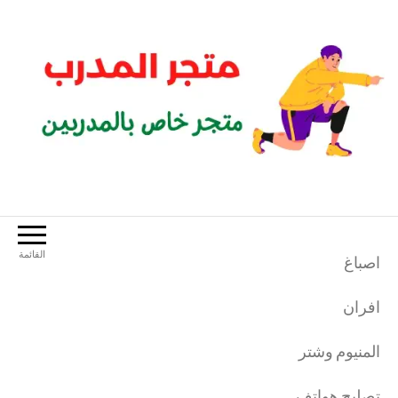
لتجاوز
لى
لمحتوى
متجر المدرب
متجر خاص بالمدربين الرياضيين
القائمة
اصباغ
افران
المنيوم وشتر
تصليح هواتف