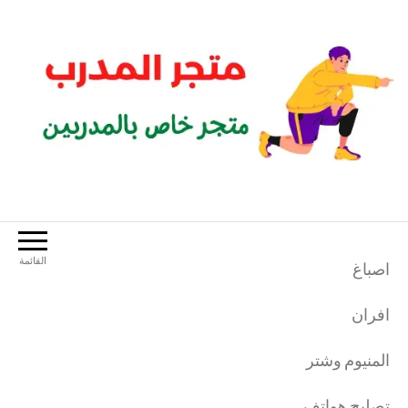
لتجاوز
لى
لمحتوى
متجر المدرب
متجر خاص بالمدربين الرياضيين
القائمة
اصباغ
افران
المنيوم وشتر
تصليح هواتف