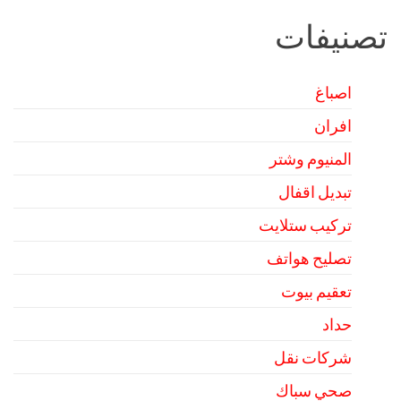
تصنيفات
اصباغ
افران
المنيوم وشتر
تبديل اقفال
تركيب ستلايت
تصليح هواتف
تعقيم بيوت
حداد
شركات نقل
صحي سباك