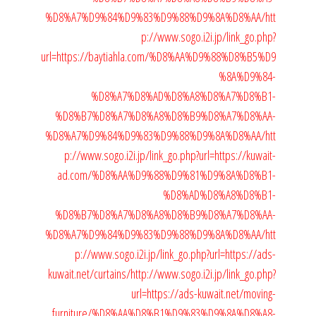
%D8%A7%D9%84%D9%83%D9%88%D9%8A%D8%AA/
htt
p://www.sogo.i2i.jp/link_go.php?
url=https://baytiahla.com/%D8%AA%D9%88%D8%B5%D9
%8A%D9%84-
%D8%A7%D8%AD%D8%A8%D8%A7%D8%B1-
%D8%B7%D8%A7%D8%A8%D8%B9%D8%A7%D8%AA-
%D8%A7%D9%84%D9%83%D9%88%D9%8A%D8%AA/
htt
p://www.sogo.i2i.jp/link_go.php?url=https://kuwait-
ad.com/%D8%AA%D9%88%D9%81%D9%8A%D8%B1-
%D8%AD%D8%A8%D8%B1-
%D8%B7%D8%A7%D8%A8%D8%B9%D8%A7%D8%AA-
%D8%A7%D9%84%D9%83%D9%88%D9%8A%D8%AA/
htt
p://www.sogo.i2i.jp/link_go.php?url=https://ads-
kuwait.net/curtains/
http://www.sogo.i2i.jp/link_go.php?
url=https://ads-kuwait.net/moving-
furniture/%D8%AA%D8%B1%D9%83%D9%8A%D8%A8-