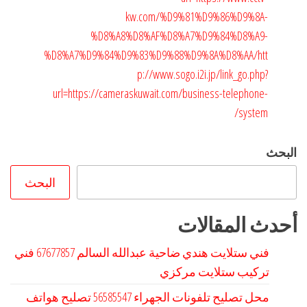
kw.com/%D9%81%D9%86%D9%8A-
%D8%A8%D8%AF%D8%A7%D9%84%D8%A9-
%D8%A7%D9%84%D9%83%D9%88%D9%8A%D8%AA/
htt
p://www.sogo.i2i.jp/link_go.php?
url=https://cameraskuwait.com/business-telephone-
system/
البحث
البحث
أحدث المقالات
فني ستلايت هندي ضاحية عبدالله السالم 67677857 فني
تركيب ستلايت مركزي
محل تصليح تلفونات الجهراء 56585547 تصليح هواتف