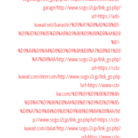
garage/
http://www.sogo.i2i.jp/link_go.php?
url=https://ads-
kuwait.net/banashr/%D9%81%D8%AD%D8%B5-
%D9%83%D9%85%D8%A8%D9%8A%D9%88%D8%AA%D8
%B1-
%D9%84%D9%84%D8%B3%D9%8A%D8%A7%D8%B1%D8
%A7%D8%AA/
http://www.sogo.i2i.jp/link_go.php?
url=https://cctv-
kuwait.com/intercom/
http://www.sogo.i2i.jp/link_go.php
?url=https://www.cctv-
kw.com/%D9%81%D9%86%D9%8A-
%D8%A7%D9%86%D8%AA%D8%B1%D9%83%D9%85-
%D8%A7%D9%84%D9%83%D9%88%D9%8A%D8%AA/
htt
p://www.sogo.i2i.jp/link_go.php?url=https://cctv-
kuwait.com/dalat/
http://www.sogo.i2i.jp/link_go.php?
url=https://www.cctv-