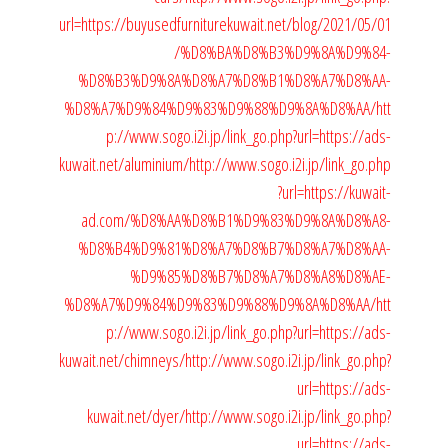
url=https://buyusedfurniturekuwait.net/blog/2021/05/01
/%D8%BA%D8%B3%D9%8A%D9%84-
%D8%B3%D9%8A%D8%A7%D8%B1%D8%A7%D8%AA-
%D8%A7%D9%84%D9%83%D9%88%D9%8A%D8%AA/
htt
p://www.sogo.i2i.jp/link_go.php?url=https://ads-
kuwait.net/aluminium/
http://www.sogo.i2i.jp/link_go.php
?url=https://kuwait-
ad.com/%D8%AA%D8%B1%D9%83%D9%8A%D8%A8-
%D8%B4%D9%81%D8%A7%D8%B7%D8%A7%D8%AA-
%D9%85%D8%B7%D8%A7%D8%A8%D8%AE-
%D8%A7%D9%84%D9%83%D9%88%D9%8A%D8%AA/
htt
p://www.sogo.i2i.jp/link_go.php?url=https://ads-
kuwait.net/chimneys/
http://www.sogo.i2i.jp/link_go.php?
url=https://ads-
kuwait.net/dyer/
http://www.sogo.i2i.jp/link_go.php?
url=https://ads-