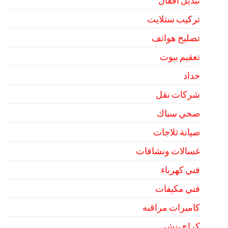
تبديل اقفال
تركيب ستلايت
تصليح هواتف
تعقيم بيوت
حداد
شركات نقل
صحي سباك
صيانة ثلاجات
غسالات ونشافات
فني كهرباء
فني مكيفات
كاميرات مراقبه
كراج بنشر