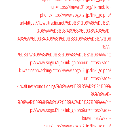
url=https://kuwait91.org/fix-mobile-
phone/
http://www.sogo.i2i.jp/link_go.php?
url=https://kuwaitradio.net/%D9%81%D9%86%D9%8A-
%D8%AA%D8%B5%D9%84%D9%8A%D8%AD-
%D8%AA%D9%84%D9%81%D9%88%D9%86%D8%A7%D8
%AA-
%D8%A7%D9%84%D9%83%D9%88%D9%8A%D8%AA/
htt
p://www.sogo.i2i.jp/link_go.php?url=https://ads-
kuwait.net/washing/
http://www.sogo.i2i.jp/link_go.php?
url=https://ads-
kuwait.net/conditioning/%D8%AA%D8%B5%D9%84%D9%
8A%D8%AD-
%D8%AB%D9%84%D8%A7%D8%AC%D8%A7%D8%AA/
htt
p://www.sogo.i2i.jp/link_go.php?url=https://ads-
kuwait.net/wash-
cars/
http://www.sogo.i2i.jp/link_go.php?