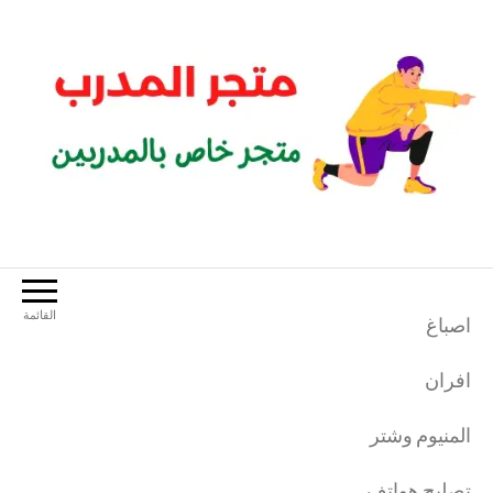
لتجاوز
لى
لمحتوى
متجر المدرب
متجر خاص بالمدربين الرياضيين
القائمة
اصباغ
افران
المنيوم وشتر
تصليح هواتف