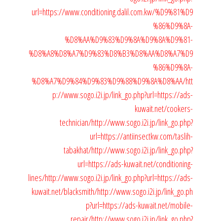
url=https://www.conditioning.dalil.com.kw/%D9%81%D9
%86%D9%8A-
%D8%AA%D9%83%D9%8A%D9%8A%D9%81-
%D8%A8%D8%A7%D9%83%D8%B3%D8%AA%D8%A7%D9
%86%D9%8A-
%D8%A7%D9%84%D9%83%D9%88%D9%8A%D8%AA/
htt
p://www.sogo.i2i.jp/link_go.php?url=https://ads-
kuwait.net/cookers-
technician/
http://www.sogo.i2i.jp/link_go.php?
url=https://antiinsectkw.com/taslih-
tabakhat/
http://www.sogo.i2i.jp/link_go.php?
url=https://ads-kuwait.net/conditioning-
lines/
http://www.sogo.i2i.jp/link_go.php?url=https://ads-
kuwait.net/blacksmith/
http://www.sogo.i2i.jp/link_go.ph
p?url=https://ads-kuwait.net/mobile-
repair/
http://www.sogo.i2i.jp/link_go.php?