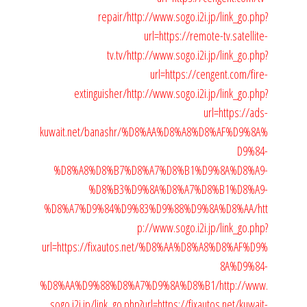
repair/
http://www.sogo.i2i.jp/link_go.php?
url=https://remote-tv.satellite-
tv.tv/
http://www.sogo.i2i.jp/link_go.php?
url=https://cengent.com/fire-
extinguisher/
http://www.sogo.i2i.jp/link_go.php?
url=https://ads-
kuwait.net/banashr/%D8%AA%D8%A8%D8%AF%D9%8A%
D9%84-
%D8%A8%D8%B7%D8%A7%D8%B1%D9%8A%D8%A9-
%D8%B3%D9%8A%D8%A7%D8%B1%D8%A9-
%D8%A7%D9%84%D9%83%D9%88%D9%8A%D8%AA/
htt
p://www.sogo.i2i.jp/link_go.php?
url=https://fixautos.net/%D8%AA%D8%A8%D8%AF%D9%
8A%D9%84-
%D8%AA%D9%88%D8%A7%D9%8A%D8%B1/
http://www.
sogo.i2i.jp/link_go.php?url=https://fixautos.net/kuwait-