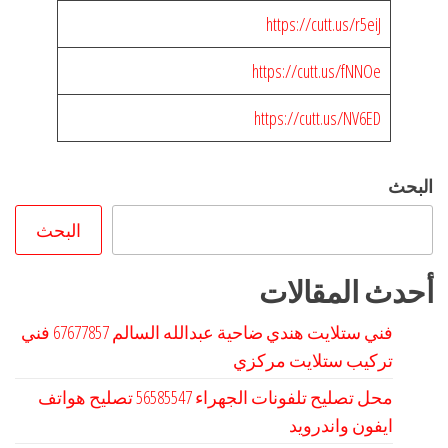
https://cutt.us/r5eiJ
https://cutt.us/fNNOe
https://cutt.us/NV6ED
البحث
البحث
أحدث المقالات
فني ستلايت هندي ضاحية عبدالله السالم 67677857 فني
تركيب ستلايت مركزي
محل تصليح تلفونات الجهراء 56585547 تصليح هواتف
ايفون واندرويد