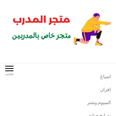
لتجاوز
لى
لمحتوى
متجر المدرب
متجر خاص بالمدربين الرياضيين
القائمة
اصباغ
افران
المنيوم وشتر
تصليح هواتف