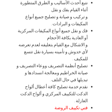
نتبع أحدث الأساليب و الطرق المتطورة
أثناء القيام بفك و نقل
و تركيب و صيانة و تصليح جميع أنواع
المكيفات و البرادات .
فك و نقل جميع أنواع المكيفات المركزية
أو العادية بكافة الأحجام
و الاشكال مع القيام بتغليفه لعدم تعرضه
لأي خدوش و تأمينه بسيارة نقل تتسع
للمكيف .
تصليح أنظمة التصريف ووعاء التصريف و
صيانة الخراطيم ومعالجة انسدادها و
تبديلها في حال التلف .
نقدم خدمة تصليح كافة أعطال ألواح
الدكت للتكييف المركزي و ألواح الدكت
العازلة .
فني تكييف الروضة