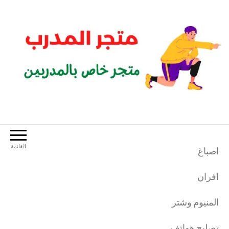
لتجاوز
لى
لمحتوى
متجر المدرب
متجر خاص بالمدربين الرياضيين
القائمة
اصباغ
افران
المنيوم وشتر
تصليح هواتف