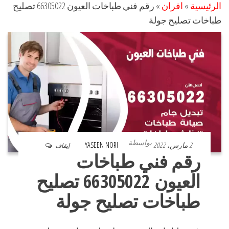
الرئيسية
»
افران
»
رقم فني طباخات العيون 66305022 تصليح
طباخات تصليح جولة
بواسطة
2 مارس، 2022
YASEEN NORI
إيقاف
رقم فني طباخات
العيون 66305022 تصليح
طباخات تصليح جولة