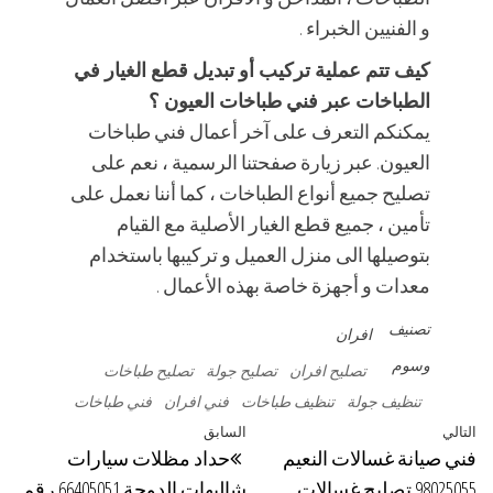
و الفنيين الخبراء .
كيف تتم عملية تركيب أو تبديل قطع الغيار في
الطباخات عبر فني طباخات العيون ؟
يمكنكم التعرف على آخر أعمال فني طباخات
العيون. عبر زيارة صفحتنا الرسمية ، نعم على
تصليح جميع أنواع الطباخات ، كما أننا نعمل على
تأمين ، جميع قطع الغيار الأصلية مع القيام
بتوصيلها الى منزل العميل و تركيبها باستخدام
معدات و أجهزة خاصة بهذه الأعمال .
تصنيف
افران
وسوم
تصليح افران
تصليح جولة
تصليح طباخات
تنظيف جولة
تنظيف طباخات
فني افران
فني طباخات
تصفّح
التالي
المقالة
السابق
المقالة
فني صيانة غسالات النعيم
حداد مظلات سيارات
المقالات
التالية
السابقة
98025055 تصليح غسالات
شاليهات الدوحة 66405051 رقم