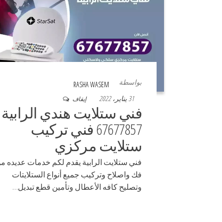
بواسطة
RASHA WASEM
31 يناير، 2022
إيقاف
فني ستلايت هندي الرابية
67677857 فني تركيب
ستلايت مركزي
فني ستلايت الرابية يقدم لكم خدمات عديده م
فك واصلاح وتركيب جميع أنواع الستلايتات
وتصليح كافه الأعطال وتأمين قطع تبديل…