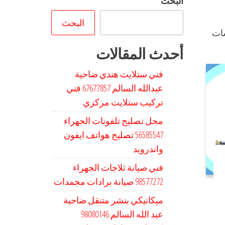
البحث
البحث
شات
أحدث المقالات
فني ستلايت هندي ضاحية
عبدالله السالم 67677857 فني
تركيب ستلايت مركزي
محل تصليح تلفونات الجهراء
56585547 تصليح هواتف ايفون
واندرويد
فني صيانة ثلاجات الجهراء
98577272 صيانة برادات مجمدات
ميكانيكي بنشر متنقل ضاحية