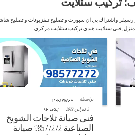
ف:
تركيب ستلايت
 رسيفر واشتراك بي ان سبورت و تصليح تلفزيونات و تصليح شا
لمنزل, فني ستلايت هندي تركيب ستلايت مركزي
بواسطة
RASHA WASEM
2 فبراير، 2022
إيقاف
فني صيانة ثلاجات الشويخ
الصناعية 98577272 صيانة