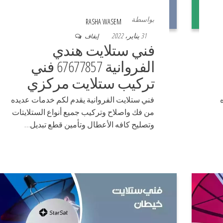
بواسطة
RASHA WASEM
31 يناير، 2022
إيقاف
فني ستلايت هندي
الفروانية 67677857 فني
تركيب ستلايت مركزي
فني ستلايت الفروانية يقدم لكم خدمات عديده
من فك واصلاح وتركيب جميع أنواع الستلايتات
وتصليح كافه الأعطال وتأمين قطع تبديل…