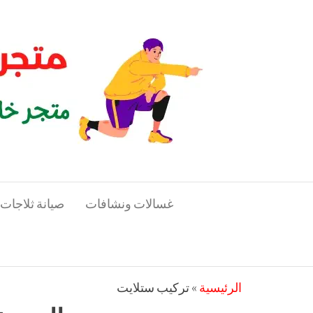
لتجاوز
متجر
لى
متجر
خاص
لمحتوى
المدرب
بالمدربين
الرياضيين
غسالات ونشافات
صيانة ثلاجات
الرئيسية
»
تركيب ستلايت