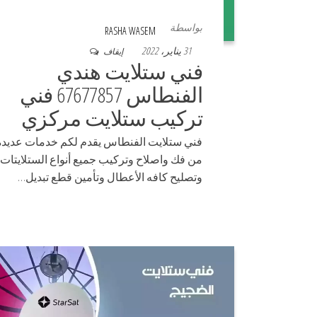
بواسطة
RASHA WASEM
31 يناير، 2022
إيقاف
فني ستلايت هندي
الفنطاس 67677857 فني
تركيب ستلايت مركزي
فني ستلايت الفنطاس يقدم لكم خدمات عديده
من فك واصلاح وتركيب جميع أنواع الستلايتات
وتصليح كافه الأعطال وتأمين قطع تبديل…