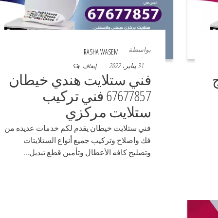
بواسطة
RASHA WASEM
31 يناير، 2022
إيقاف
فني ستلايت هندي خيطان
67677857 فني تركيب
ستلايت مركزي
فني ستلايت خيطان يقدم لكم خدمات عديده من
فك واصلاح وتركيب جميع أنواع الستلايتات
وتصليح كافه الأعطال وتأمين قطع تبديل…